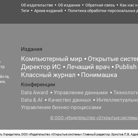
Об издательстве
Об издании
Обратная связь
Как нас 
Теги
Архив изданий
Политика обработки персональных 
Издания
Компьютерный мир
Открытые сист
е
Директор ИС
Лечащий врач
Publish
ктр
Классный журнал
Понимашка
йств,
ии,
Конференции
Data Award
Управление данными
Технолог
Data & AI
Качество данных
Интеллектуальн
Управление бизнес-процессами
© ООО «Издательство «Открытые системы»
 Учредитель: ООО «Издательство «Открытые системы» Главный редактор: Христов П.В. Адрес
стная маркировка: 12+ Свидетельство о регистрации СМИ сетевого издания Эл.№ ФС77-62008