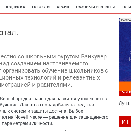
ПОДПИСКА
НОВОСТИ
АРХИВ
ОБЗОРЫ И РЕЙТИНГИ
ПО 
РЕКЛА
ртал.
местно со школьным округом Ванкувер
 над созданием настраиваемого
т организовать обучение школьников с
ионных технологий и релевантных
нистрацией и родителями.
Са
chool предназначен для развития у школьников
Лучш
учения. Для этого понадобились средства
мных систем и защиты доступа. Выбор
пал на Novell Nsure — решение для защищенного
ИТ
 параметрами личности.