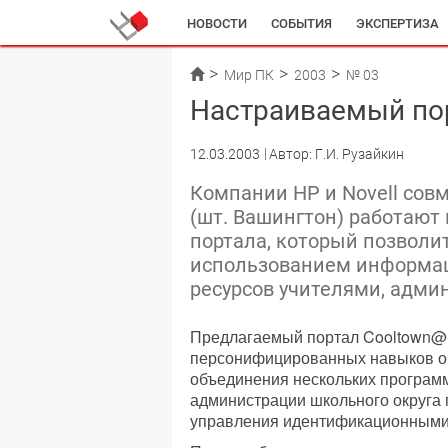
НОВОСТИ
СОБЫТИЯ
ЭКСПЕРТИЗА
Мир ПК
2003
№ 03
Настраиваемый по
12.03.2003
Автор: Г.И. Рузайкин
Компании HP и Novell сов
(шт. Вашингтон) работают
портала, который позволи
использованием информац
ресурсов учителями, адми
Предлагаемый портал Cooltown@S
персонифицированных навыков об
объединения нескольких програм
администрации школьного округа 
управления идентификационными