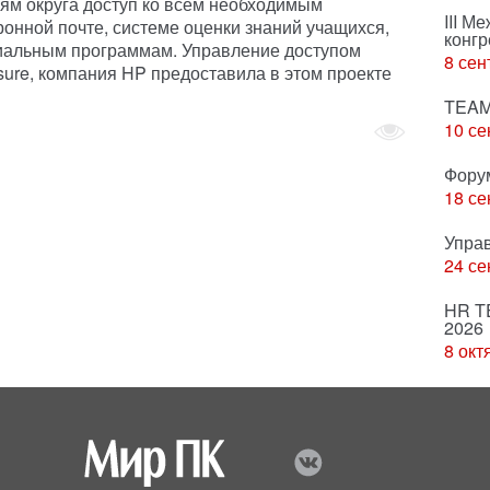
ям округа доступ ко всем необходимым
III М
ронной почте, системе оценки знаний учащихся,
конгр
циальным программам. Управление доступом
8 сен
sure, компания HP предоставила в этом проекте
TEAM
10 се
Фору
18 се
Упра
24 се
HR T
2026
8 окт