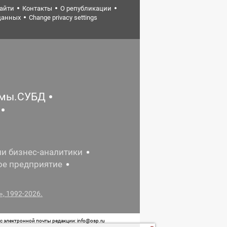
найти
Контакты
О републикации
данных
Change privacy settings
емы.СУБД
ии бизнес-аналитики
ое предприятие
, 1992-2026.
 электронной почты редакции: info@osp.ru
 от 05 июня 2015 г. выдано Роскомнадзором.