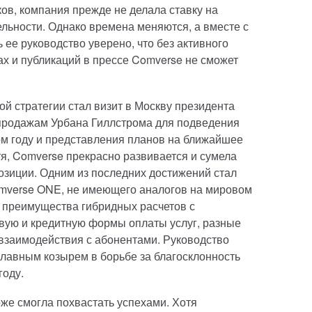
ков, компания прежде не делала ставку на
льности. Однако времена меняются, а вместе с
 ее руководство уверено, что без активного
х и публикаций в прессе Comverse не сможет
 стратегии стал визит в Москву президента
продажам Урбана Гиллстрома для подведения
м году и представления планов на ближайшее
тя, Comverse прекрасно развивается и сумела
озиции. Одним из последних достижений стал
mverse ONE, не имеющего аналогов на мировом
т преимущества гибридных расчетов с
вую и кредитную формы оплаты услуг, разные
взаимодействия с абонентами. Руководство
лавным козырем в борьбе за благосклонность
году.
же смогла похвастать успехами. Хотя