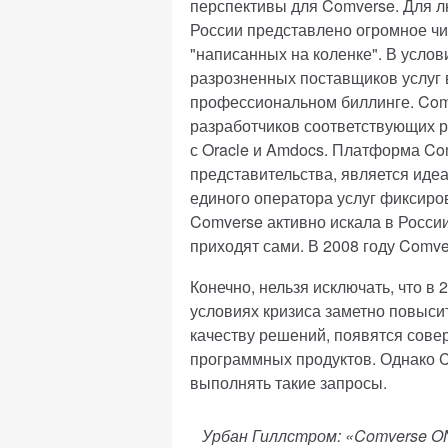
перспективы для Comverse. Для лю
России представлено огромное чи
"написанных на коленке". В усло
разрозненных поставщиков услуг 
профессиональном биллинге. Comv
разработчиков соответствующих р
с Oracle и Amdocs. Платформа Co
представительства, является иде
единого оператора услуг фиксиро
Comverse активно искала в России
приходят сами. В 2008 году Comve
Конечно, нельзя исключать, что в
условиях кризиса заметно повыси
качеству решений, появятся сов
программных продуктов. Однако C
выполнять такие запросы.
Урбан Гиллстром: «Comverse O