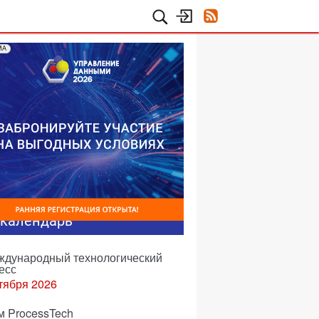
МА
-календарь
еждународный технологический
есс
тября 2026
м ProcessTech