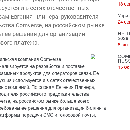
18 се
ьзуется и в сетях отечественных
Упра
вам Евгения Плинера, руководителя
24 се
ьства Comverse, на российском рынке
HR T
ы ее решения для организации
2026
вого платежа.
8 окт
COMP
ильская компания Comverse
RUSS
иализируется на разработке и поставке
15 ок
раммных продуктов для операторов связи. Ее
укция используется и в сетях отечественных
вых компаний. По словам Евгения Плинера,
водителя российского представительства
erse, на российском рынке больше всего
ребованы ее решения для организации биллинга
латформы передачи SMS и голосовой почты,