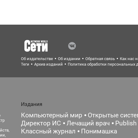
Об издательстве
Об издании
Обратная связь
Как нас 
Теги
Архив изданий
Политика обработки персональных 
Издания
Компьютерный мир
Открытые сист
е
ктр
Директор ИС
Лечащий врач
Publish
Классный журнал
Понимашка
йств,
ии,