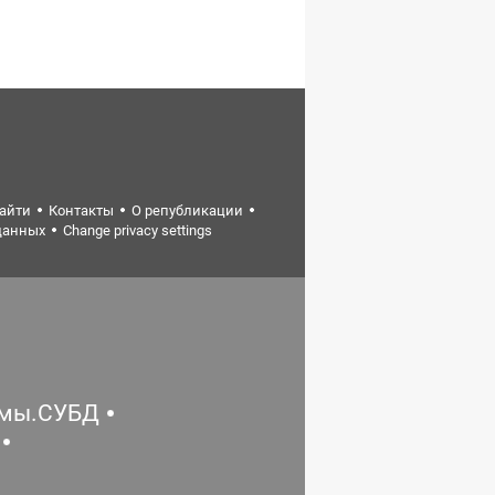
найти
Контакты
О републикации
данных
Change privacy settings
емы.СУБД