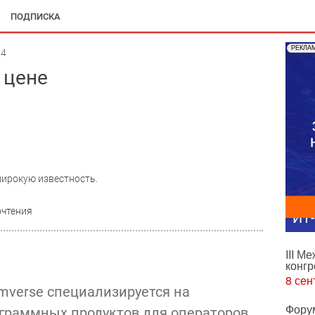
ПОДПИСКА
РЕКЛА
14
 цене
широкую известность.
очтения
ИТ
III М
конгр
8 сен
mverse специализируется на
Фору
ограммных продуктов для операторов