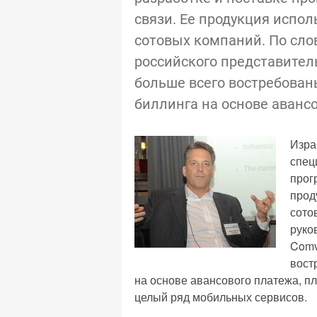
связи. Ее продукция испол
сотовых компаний. По сло
российского представител
больше всего востребован
биллинга на основе авансо
Изра
спец
прог
прод
сото
руко
Comv
вост
на основе авансового платежа, п
целый ряд мобильных сервисов.