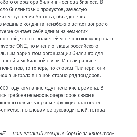
бого оператора биллинг - основа бизнеса. В
сло биллинговых продуктов, зачастую
виях укрупнения бизнеса, объединения
в мощные холдинги неизбежно встает вопрос о
erse считает себя одним из немногих
ешений, что позволяет ей успешно конкурировать
mverse ONE, по мнению главы российского
альным вариантом организации биллинга для
ванной и мобильной связи. И если раньше
 клиентов, то теперь, по словам Плинера, они
rse выиграла в нашей стране ряд тендеров.
 2009 году компанию ждут нелегкие времена. В
тся требовательность операторов связи к
ершенно новые запросы к функциональности
omverse, по словам ее руководителей, готова
NE — наш главный козырь в борьбе за клиентов»