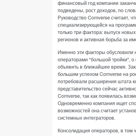
финансовый год компании заканчи
подведены, рост доходов, по сло
Руководство Comverse считает, чт
специализирующейся на программ
только три фактора: выпуск новых
регионов и активная борьба за и
Именно эти факторы обусловили 
операторами "большой тройки", о
объявить в ближайшее время. Зак
большим успехом Comverse на рос
потребовали расширения штата ко
представительство сейчас активно
Comverse, так как появилась воз
Одновременно компания ищет спо
возможностей она считает устано
системных интеграторов.
Консолидация операторов, в том 