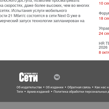
олосного доступа, позволив просматривать
10 се
на скоростях, даже более высоких, чем во многих
етях. Испытания услуги мобильного
Фору
сти 21 Мбит/с состоятся в сети Next G уже в
18 се
ерческий запуск технологии запланирован на
Упра
24 се
HR T
2026
8 окт
Об издательстве
Об издании
Обратная связь
Как нас 
Теги
Архив изданий
Политика обработки персональных 