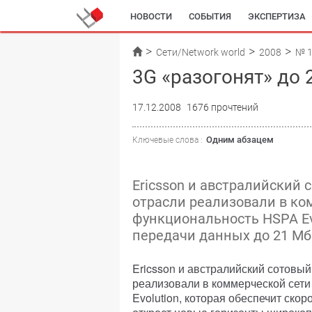
НОВОСТИ
СОБЫТИЯ
ЭКСПЕРТИЗА
Сети/Network world
2008
№ 
3G «разогонят» до 
17.12.2008
1676 прочтений
Одним абзацем
Ключевые слова :
Ericsson и австралийский 
отрасли реализовали в ком
функциональность HSPA Evo
передачи данных до 21 Мб
Ericsson и австралийский сотовый
реализовали в коммерческой сети
Evolution, которая обеспечит скор