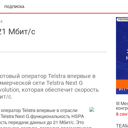
ПОДПИСКА
РЕКЛА
14
21 Мбит/с
сотовый оператор Telstra впервые в
мерческой сети Telstra Next G
ИТ
lution, которая обеспечит скорость
ит/с.
III М
конгр
 оператор Telstra впервые в отрасли
8 сен
 Telstra Next G функциональность HSPA
ость передачи данных до 21 Мбит/с. Это
TEAM