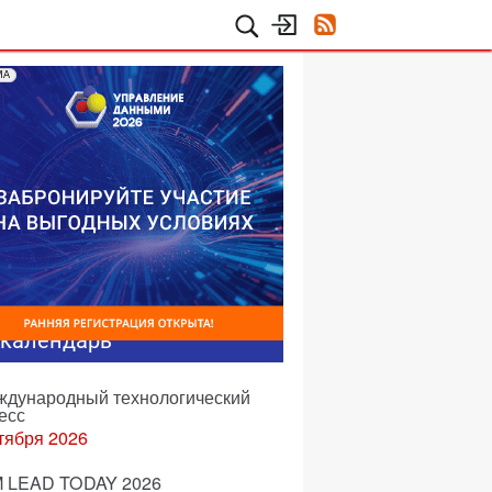
МА
-календарь
еждународный технологический
есс
тября 2026
 LEAD TODAY 2026