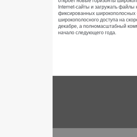
откроет новые горизонты широкоп
Internet-сайты и загружать файлы 
фиксированных широкополосных с
широкополосного доступа на скоро
декабре, а полномасштабный комм
начало следующего года.