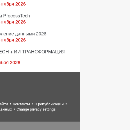
нтября 2026
м ProcessTech
нтября 2026
вление данными 2026
нтября 2026
ECH + ИИ ТРАНСФОРМАЦИЯ
ября 2026
найти
Контакты
О републикации
данных
Change privacy settings