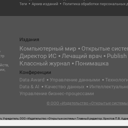
Теги
Архив изданий
Политика обработки персональных 
Издания
Компьютерный мир
Открытые сист
е
Директор ИС
Лечащий врач
Publish
ктр
Классный журнал
Понимашка
йств,
ии,
Конференции
Data Award
Управление данными
Технолог
Data & AI
Качество данных
Интеллектуальн
Управление бизнес-процессами
© ООО «Издательство «Открытые системы»
 Учредитель: ООО «Издательство «Открытые системы» Главный редактор: Христов П.В. Адрес
стная маркировка: 12+ Свидетельство о регистрации СМИ сетевого издания Эл.№ ФС77-62008