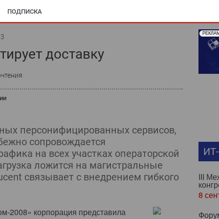
ПОДПИСКА
РЕКЛА
13
нтирует доставку
очтения
ии
ных персонифицированных сервисов,
збежно сопровождается
ИТ
афика на всех участках операторской
нагрузка ложится на магистральные
Lucent связывает с внедрением гибкого
III М
конгр
8 сен
м-2008» корпорация представила
Фору