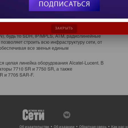
не от широкополосной трансформации и
сетей связи.
ченную концепцию эволюции транспортного
e Transport Evolution Architecture). Эта
ЗАКРЫТЬ
ру возможность выбора технологий для
N), будь то SDH, IP/MPLS, ATM, радиолинейные
озволяет строить всю инфраструктуру сети, от
 обеспечивая все звенья единым
я целая линейка оборудования Alcatel-Lucent. В
торы 7710 SR и 7750 SR, а также
R и 7705 SAR-F.
Об издательстве
Об издании
Обратная связь
Как нас 