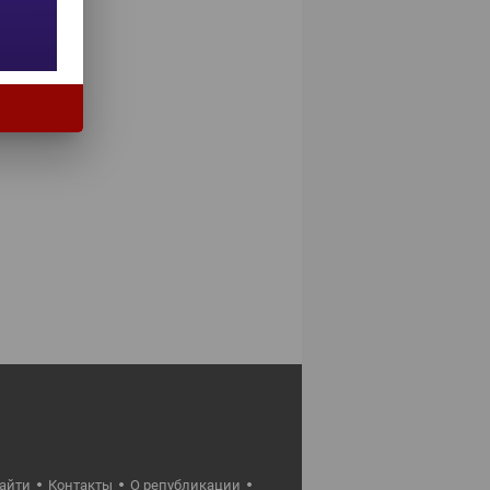
найти
Контакты
О републикации