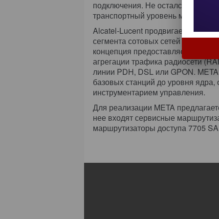
подключения. Не остался в сторо
транспортный уровень мобильных 
Alcatel-Lucent продвигает закон
сегмента сотовых сетей META (Mobil
концепция предоставляет операто
агрегации трафика радиосети (RA
линии PDH, DSL или GPON. META п
базовых станций до уровня ядра,
инструментарием управления.
Для реализации META предлагаетс
нее входят сервисные маршрутиза
маршрутизаторы доступа 7705 SA