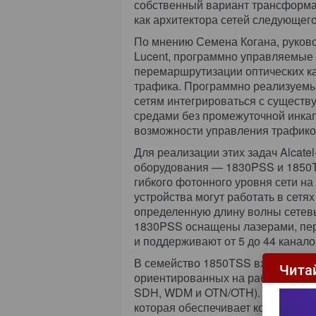
собственный вариант трансформац
как архитектора сетей следующег
По мнению Семена Когана, руково
Lucent, программно управляемые
перемаршрутизации оптических к
трафика. Программно реализуемы
сетям интегрироваться с сущест
средами без промежуточной инкап
возможности управления трафико
Для реализации этих задач Alcate
оборудования — 1830PSS и 1850T
гибкого фотонного уровня сети на
устройства могут работать в сет
определенную длину волны сетев
1830PSS оснащены лазерами, пер
и поддерживают от 5 до 44 канало
В семейство 1850TSS входят сем
Чита
ориентированных на работу с разн
SDH, WDM и OTN/OTH). В них прим
которая обеспечивает коммутацию