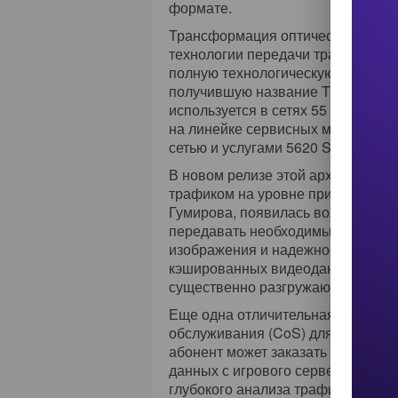
формате.
Трансформация оптических сетей
технологии передачи трафика до а
полную технологическую архитектур
получившую название TPSDA (Triple
используется в сетях 55 оператор
на линейке сервисных маршрутиз
сетью и услугами 5620 SAM и сис
В новом релизе этой архитектуры,
трафиком на уровне приложений. 
Гумирова, появилась возможность
передавать необходимый видеокон
изображения и надежность доста
кэшированных видеоданных увелич
существенно разгружаются магис
Еще одна отличительная особенн
обслуживания (CoS) для работы с
абонент может заказать приорите
данных с игрового сервера. Эта в
глубокого анализа трафика на се