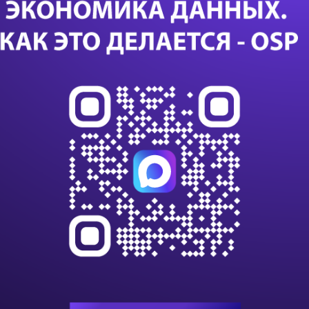
 позволит широко использовать современные
бонента. В частности, компания предлагает
у для доставки услуг Triple Play поверх сетей IP,
 Play Services Delivery Architecture). Она уже
ов по всему миру. Данная архитектура базируется
аторов 7750 SR и 7450 ESS, системе управления
теме управления абонентами 5750 SSC.
 TPSDA 2.0, обеспечена работа с сетевым
По словам представителя Alcatel-Lucent Алексея
 на сетевом уровне кэшировать, хранить и
тент, что позволяет повысить качество
вки видеотрафика. Время хранения
илось до нескольких часов, благодаря чему
тральные каналы связи.
ость TPSDA 2.0 — функция выбора класса
 разными Internet-приложениями. Например,
т получения видеотрафика с сайта YouTube или
озможность реализуется за счет применения
тевых узлах, агрегирующих абонентские