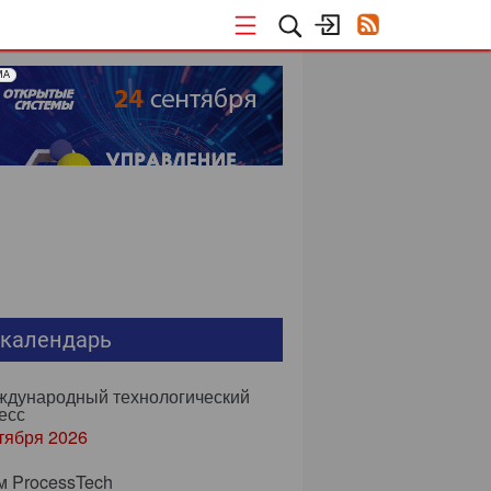
МА
-календарь
еждународный технологический
есс
тября 2026
м ProcessTech