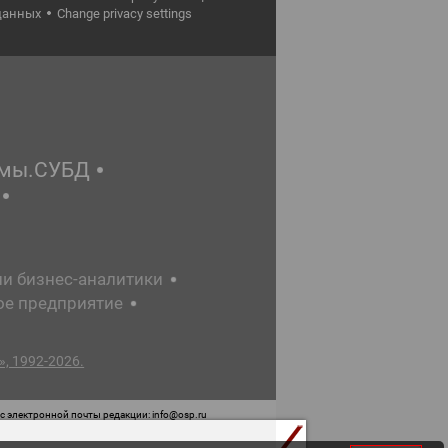
данных
Change privacy settings
емы.СУБД
ии бизнес-аналитики
ое предприятие
, 1992-2026.
 электронной почты редакции: info@osp.ru
 от 05 июня 2015 г. выдано Роскомнадзором.