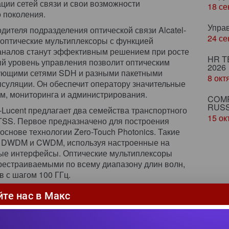
ии сетей связи и свои возможности
18 се
о поколения.
Упра
дителя подразделения оптической связи Alcatel-
24 се
 оптические мультиплексоры с функцией
аналов станут эффективным решением при росте
HR T
й уровень управления позволит оптическим
2026
вующими сетями SDH и разными пакетными
8 окт
суляции. Он обеспечит оператору значительные
м, мониторинга и администрирования.
COMP
RUSS
l-Lucent предлагает два семейства транспортного
15 ок
SS. Первое предназначено для построения
 основе технологии Zero-Touch Photonics. Такие
ях DWDM и CWDM, используя настроенные на
ые интерфейсы. Оптические мультиплексоры
естраиваемыми по всему диапазону длин волн,
в с шагом 100 ГГц.
ь моделей универсальных коммутаторов,
йте нас в Макс
ым трафиком (Carrier Ethernet, T-MPLS/MPLS-TP,
еняется оригинальная матрица Alcatel-Lucent,
 канального и пакетного трафика в исходном