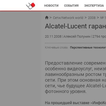
НОВОСТИ
СОБЫТИЯ
ЭКСПЕРТИЗА
Сети/Network world
2008
№ 
Alcatel-Lucent гара
20.11.2008
Алексей Полунин
2794 пр
Перспективные технолог
Ключевые слова :
Предоставление современ
особенно видеоуслуг, неи
лавинообразным ростом тр
сети. При этом основная 
сети, чье будущее Alcatel-
фотонного уровня.
На прошедшей выставке «ИнфоКо