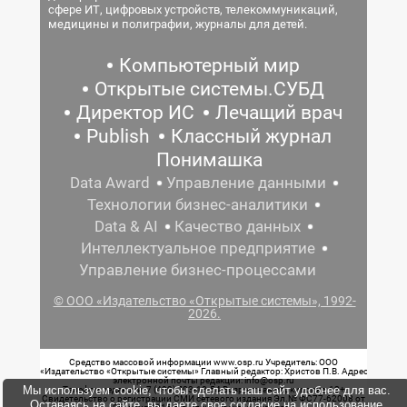
сфере ИТ, цифровых устройств, телекоммуникаций,
медицины и полиграфии, журналы для детей.
Компьютерный мир
Открытые системы.СУБД
Директор ИС
Лечащий врач
Publish
Классный журнал
Понимашка
Data Award
Управление данными
Технологии бизнес-аналитики
Data & AI
Качество данных
Интеллектуальное предприятие
Управление бизнес-процессами
© ООО «Издательство «Открытые системы», 1992-
2026.
Средство массовой информации www.osp.ru Учредитель: ООО
«Издательство «Открытые системы» Главный редактор: Христов П.В. Адрес
электронной почты редакции: info@osp.ru
Мы используем cookie, чтобы сделать наш сайт удобнее для вас.
Телефон редакции: 7 (499) 703-18-54 Возрастная маркировка: 12+
Свидетельство о регистрации СМИ сетевого издания Эл.№ ФС77-62008 от
Оставаясь на сайте, вы даете свое согласие на использование