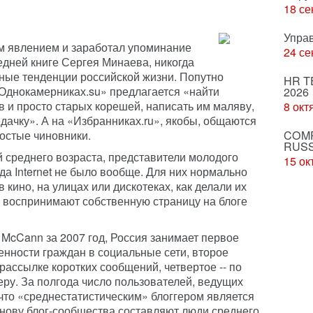
18 се
Упра
м явлением и заработал упоминание
24 се
ледней книге Сергея Минаева, никогда
ные тенденции российской жизни. Попутно
HR T
«Однокамерниках.su» предлагается «найти
2026
 и просто старых корешей, написать им маляву,
8 окт
дачку». А на «Избранниках.ru», якобы, общаются
ростые чиновники.
COMP
RUSS
й среднего возраста, представители молодого
15 ок
да Internet не было вообще. Для них нормально
в кино, на улицах или дискотеках, как делали их
н воспринимают собственную страницу на блоге
 McCann за 2007 год, Россия занимает первое
енности граждан в социальные сети, второе
 рассылке коротких сообщений, четвертое -- по
ру. За полгода число пользователей, ведущих
, что «среднестатистическим» блоггером является
основу блог-сообщества составляют люди среднего