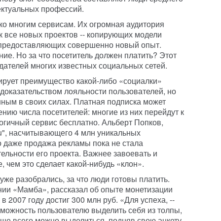
лектуальных профессий.
 ко многим сервисам. Их огромная аудитория
к все новых проектов -- копирующих модели
 предоставляющих совершенно новый опыт.
ие. Но за что посетитель должен платить? Этот
здателей многих известных социальных сетей.
ирует преимущество какой-либо «социалки»
 доказательством лояльности пользователей, но
нным в своих силах. Платная подписка может
нию числа посетителей: многие из них перейдут к
гичный сервис бесплатно. Альберт Попков,
ru", насчитывающего 4 млн уникальных
то даже продажа рекламы пока не стала
льности его проекта. Важнее завоевать и
, чем это сделает какой-нибудь «клон».
уже разобрались, за что люди готовы платить.
нии «Мамба», рассказал об опыте монетизации
в 2007 году достиг 300 млн руб. «Для успеха, --
зможность пользователю выделить себя из толпы,
още всего можно выделиться, подняв свою анкету