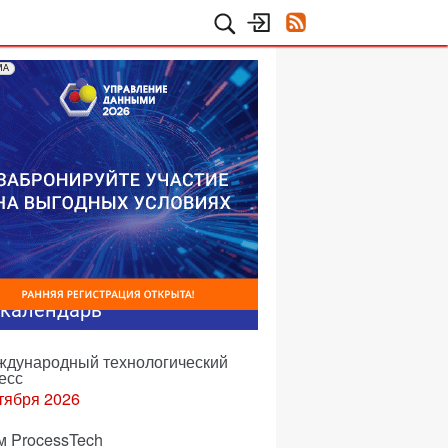
МА
-календарь
еждународный технологический
есс
тября 2026
м ProcessTech