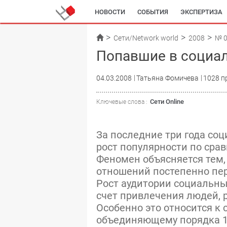
НОВОСТИ
СОБЫТИЯ
ЭКСПЕРТИЗА
Сети/Network world
2008
№ 
Попавшие в социа
04.03.2008
Татьяна Фомичева
1028 п
Сети Online
Ключевые слова :
За последние три года со
рост популярности по сра
Феномен объясняется тем,
отношений постепенно пер
Рост аудитории социальных
счет привлечения людей, р
Особенно это относится к с
объединяющему порядка 12