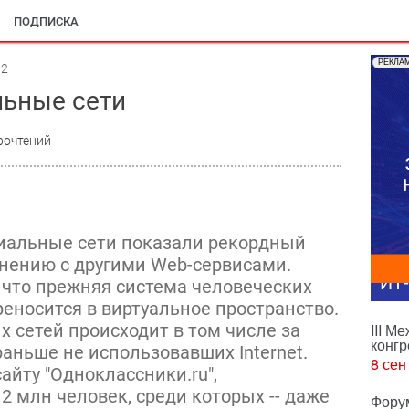
ПОДПИСКА
РЕКЛА
02
льные сети
рочтений
циальные сети показали рекордный
внению с другими Web-сервисами.
ИТ
 что прежняя система человеческих
еносится в виртуальное пространство.
 сетей происходит в том числе за
III М
конгр
аньше не использовавших Internet.
8 сен
айту "Одноклассники.ru",
 млн человек, среди которых -- даже
Фору