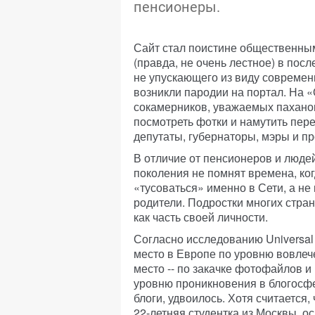
пенсионеры.
Сайт стал поистине общественны
(правда, не очень лестное) в пос
не упускающего из виду современ
возникли пародии на портал. На 
сокамерников, уважаемых паханов
посмотреть фотки и намутить пере
депутаты, губернаторы, мэры и п
В отличие от пенсионеров и люде
поколения не помнят времена, ког
«тусоваться» именно в Сети, а не 
родители. Подростки многих стра
как часть своей личности.
Согласно исследованию Universal
место в Европе по уровню вовлеч
место -- по закачке фотофайлов и
уровню проникновения в блогосфе
блоги, удвоилось. Хотя считается
22-летняя студентка из Москвы, 