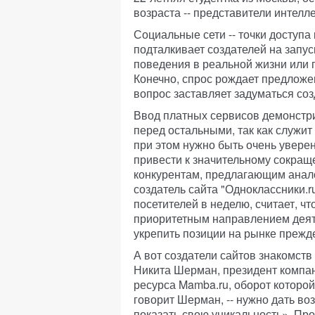
возраста -- представители интел
Социальные сети -- точки доступа
подталкивает создателей на запус
поведения в реальной жизни или
Конечно, спрос рождает предложен
вопрос заставляет задуматься со
Ввод платных сервисов демонстр
перед остальными, так как служит
при этом нужно быть очень увере
привести к значительному сокраще
конкурентам, предлагающим анало
создатель сайта "Одноклассники.
посетителей в неделю, считает, ч
приоритетным направлением деяте
укрепить позиции на рынке прежде
А вот создатели сайтов знакомств 
Никита Шерман, президент компа
ресурса Mamba.ru, оборот которой 
говорит Шерман, -- нужно дать во
показать свою уникальность». Пр