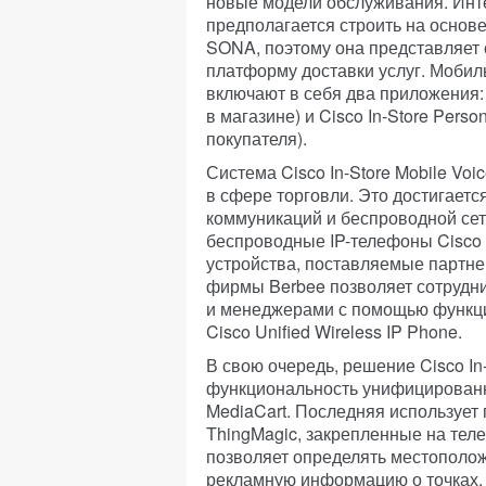
новые модели обслуживания. Инте
предполагается строить на основ
SONA, поэтому она представляет
платформу доставки услуг. Мобил
включают в себя два приложения: C
в магазине) и Cisco In-Store Pers
покупателя).
Система Cisco In-Store Mobile Vo
в сфере торговли. Это достигает
коммуникаций и беспроводной сет
беспроводные IP-телефоны Cisco U
устройства, поставляемые партне
фирмы Berbee позволяет сотрудн
и менеджерами с помощью функцио
Cisco Unified Wireless IP Phone.
В свою очередь, решение Cisco In
функциональность унифицированн
MediaCart. Последняя использует
ThingMagic, закрепленные на теле
позволяет определять местополож
рекламную информацию о точках, 