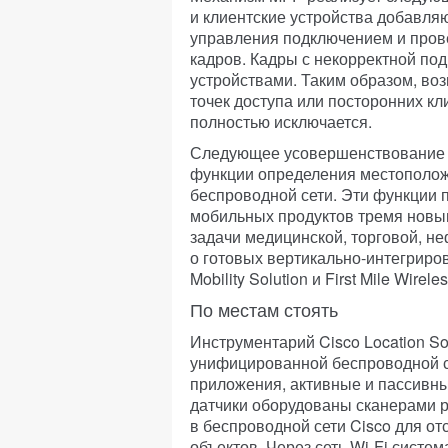
и клиентские устройства добавля
управления подключением и пров
кадров. Кадры с некорректной по
устройствами. Таким образом, в
точек доступа или посторонних кл
полностью исключается.
Следующее усовершенствование Ci
функции определения местоположе
беспроводной сети. Эти функции 
мобильных продуктов тремя нов
задачи медицинской, торговой, н
о готовых вертикально-интегрирова
Mobility Solution и First Mile Wirele
По местам стоять
Инструментарий Cisco Location So
унифицированной беспроводной с
приложения, активные и пассивны
датчики оборудованы сканерами р
в беспроводной сети Cisco для 
объектов. Через сеть Wi-Fi систе