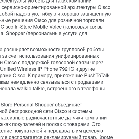
ллектуальную сеть для таких компаний
е сервисно-ориентированной архитектуры Cisco
 собой надежную, гибкую и хорошо защищенную
ьные решения Cisco для розничной торговли
isco In-Store Mobile Voice (голосовая связь
onal Shopper (персональные услуги для
ice расширяет возможности групповой работы
ся за счет использования унифицированных
и Cisco с поддержкой голосовой связи через
nified Wireless IP Phone 7921G и другие
рами Cisco. К примеру, приложение PushToTalk
икам немедленно связываться с продавцами
нала walkie-talkie, встроенного в телефоны
-Store Personal Shopper объединяет
ой беспроводной сети Cisco и системы
 пассивные радиочастотные датчики компании
жках покупателей и полках с товарами. Это
ение покупателей и передавать им целевую
где располагается рекламируемый товар. Кроме