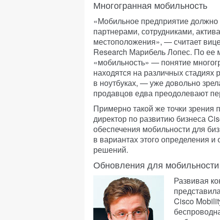
Многогранная мобильность
«Мобильное предприятие должно 
партнерами, сотрудниками, актива
местоположения», — считает вице-
Research Марибель Лопес. По ее м
«мобильность» — понятие многог
находятся на различных стадиях 
в ноутбуках, — уже довольно зре
продавцов едва преодолевают пер
Примерно такой же точки зрения 
директор по развитию бизнеса Ci
обеспечения мобильности для биз
в вариантах этого определения и
решений.
Обновления для мобильности
Развивая ко
представил
Cisco Mobil
беспроводная