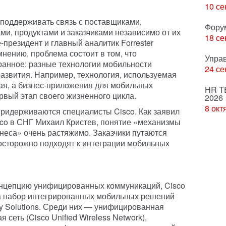
10 се
поддерживать связь с поставщиками,
Фору
ми, продуктами и заказчиками независимо от их
18 се
президент и главный аналитик Forrester
нению, проблема состоит в том, что
Упра
ранное: разные технологии мобильности
24 се
развития. Например, технология, используемая
лая, а бизнес-приложения для мобильных
HR T
вый этап своего жизненного цикла.
2026
8 окт
придерживаются специалисты Cisco. Как заявил
sco в СНГ Михаил Кристев, понятие «механизмы
неса» очень растяжимо. Заказчики путаются
 осторожно подходят к интеграции мобильных
нцепцию унифицированных коммуникаций, Cisco
а набор интегрированных мобильных решений
ity Solutions. Среди них — унифицированная
 сеть (Cisco Unified Wireless Network),