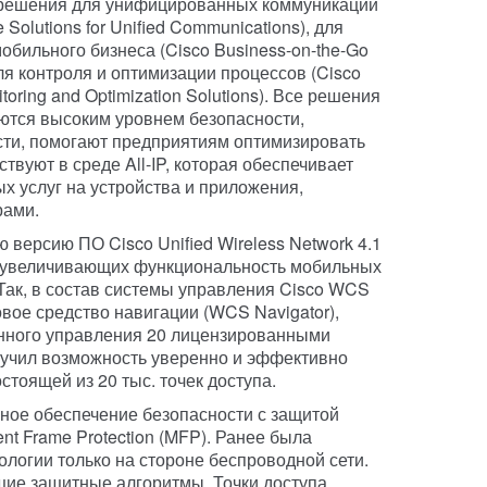
решения для унифицированных коммуникаций
e Solutions for Unified Communications), для
обильного бизнеса (Cisco Business-on-the-Go
для контроля и оптимизации процессов (Cisco
toring and Optimization Solutions). Все решения
ются высоким уровнем безопасности,
ти, помогают предприятиям оптимизировать
твуют в среде All-IP, которая обеспечивает
х услуг на устройства и приложения,
рами.
 версию ПО Cisco Unified Wireless Network 4.1
 увеличивающих функциональность мобильных
 Так, в состав системы управления Cisco WCS
овое средство навигации (WCS Navigator),
анного управления 20 лицензированными
учил возможность уверенно и эффективно
стоящей из 20 тыс. точек доступа.
зное обеспечение безопасности с защитой
t Frame Protection (MFP). Ранее была
ологии только на стороне беспроводной сети.
ие защитные алгоритмы. Точки доступа