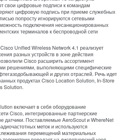
ют свои цифровые подписи к командам
еряют цифровую подпись при приеме служебных
дписью попросту игнорируются сетевыми
озможность подключения несанкционированных
иентских терминалов к беспроводной сети
sco Unified Wireless Network 4.1 реализует
ния разных устройств в зоне действия
позволили Cisco расширить ассортимент
ыми решениями, выполняющими специфические
ефтегазодобывающей и других отраслей. Речь идет
нных продуктах Cisco Location Solution, In-Store
ss Solution.
lution включает в себя оборудование
ети Cisco, интегрированные партнерские
е датчики. Поставляемые AeroScout и WhereNet
адиочастотных меток и используются
отслеживания перемещений материальных
ма телеметрии передает на диспетчерский узел