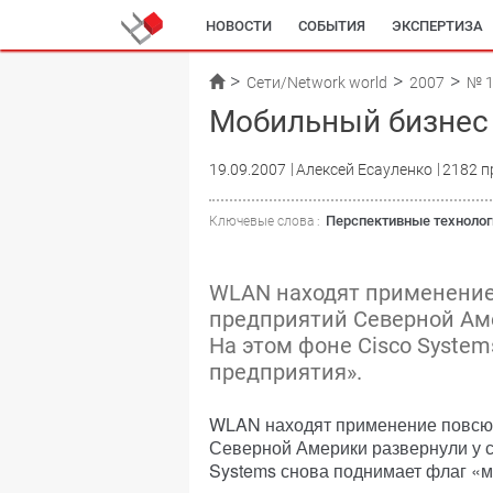
НОВОСТИ
СОБЫТИЯ
ЭКСПЕРТИЗА
Сети/Network world
2007
№ 
Мобильный бизнес 
19.09.2007
Алексей Есауленко
2182 п
Перспективные технолог
Ключевые слова :
WLAN находят применение 
предприятий Северной Аме
На этом фоне Cisco Syste
предприятия».
WLAN находят применение повсюду
Северной Америки развернули у се
Systems снова поднимает флаг «м