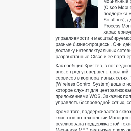
мобильные 
(Cisco Mobil
поддержки м
Solutions), 
Process Moni
характеризу
управляемости и масштабируемос
разные бизнес-процессы. Они дейс
доставку интеллектуальных сетевы
разработанные Cisco и ее партне
Как сообщил Кристев, в последнюю
внесен ряд усовершенствований,
сервисов в корпоративных сетях.
(Wireless Control System) вошло н
которое служит для централизов
приложениями WCS. Заказчик пол
управлять беспроводной сетью, со
Кроме того, поддерживается скво
клиентов по технологии Managemen
реализована поддержка этой техн
Механизм MFP реализует следующ