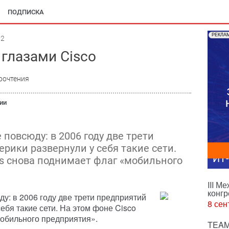
ПОДПИСКА
РЕКЛА
12
глазами Cisco
рочтения
ии
повсюду: в 2006 году две трети
рики развернули у себя такие сети.
ИТ
ms снова поднимает флаг «мобильного
III М
конгр
: в 2006 году две трети предприятий
8 сен
бя такие сети. На этом фоне Cisco
обильного предприятия».
TEAM