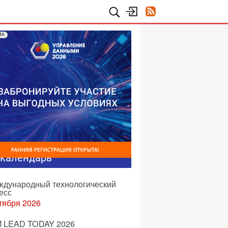
МА
-календарь
еждународный технологический
есс
тября 2026
 LEAD TODAY 2026