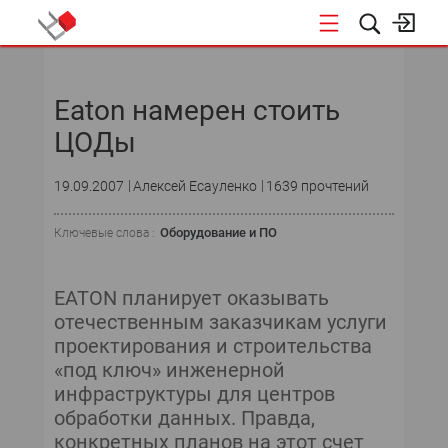
НОВОСТИ
Eaton намерен стоить
ЦОДы
19.09.2007
Алексей Есауленко
1639 прочтений
Оборудование и ПО
Ключевые слова :
EATON планирует оказывать
отечественным заказчикам услуги
проектирования и строительства
«под ключ» инженерной
инфраструктуры для центров
обработки данных. Правда,
конкретных планов на этот счет