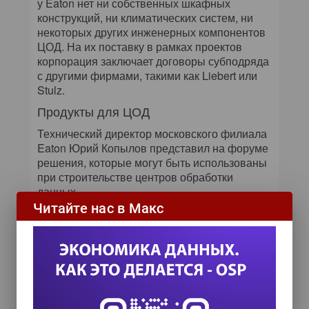
у Eaton нет ни собственных шкафных
конструкций, ни климатических систем, ни
некоторых других инженерных компонентов
ЦОД. На их поставку в рамках проектов
корпорация заключает договоры субподряда
с другими фирмами, такими как Liebert или
Stulz.
Продукты для ЦОД
Технический директор московского филиала
Eaton Юрий Копылов представил на форуме
решения, которые могут быть использованы
при строительстве центров обработки
данных.
Читайте нас в Макс
Прежде всего, он обратил внимание
партнеров на трехфазный ИБП с топологией
двойного on-line-преобразования
(мощностью 12 кВт), выполненный по
технологии Blade. Это устройство можно
устанавливать в любую стойку
с компьютерным или сетевым