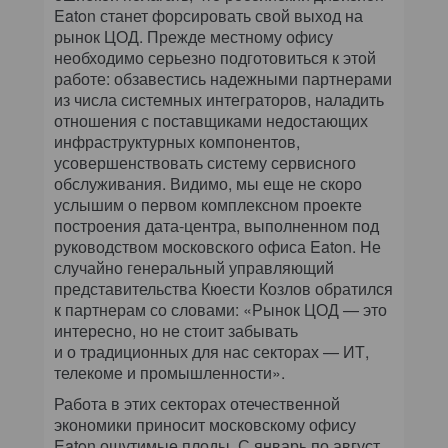
Eaton станет форсировать свой выход на
рынок ЦОД. Прежде местному офису
необходимо серьезно подготовиться к этой
работе: обзавестись надежными партнерами
из числа системных интеграторов, наладить
отношения с поставщиками недостающих
инфраструктурных компонентов,
усовершенствовать систему сервисного
обслуживания. Видимо, мы еще не скоро
услышим о первом комплексном проекте
построения дата-центра, выполненном под
руководством московского офиса Eaton. Не
случайно генеральный управляющий
представительства Кюести Козлов обратился
к партнерам со словами: «Рынок ЦОД — это
интересно, но не стоит забывать
и о традиционных для нас секторах — ИТ,
телекоме и промышленности».
Работа в этих секторах отечественной
экономики приносит московскому офису
Eaton ощутимые плоды. С январь по август