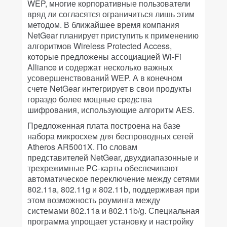
WEP, многие корпоративные пользователи
вряд ли согласятся ограничиться лишь этим
методом. В ближайшее время компания
NetGear планирует приступить к применению
алгоритмов Wireless Protected Access,
которые предложены ассоциацией Wi-Fi
Alliance и содержат несколько важных
усовершенствований WEP. А в конечном
счете NetGear интегрирует в свои продукты
гораздо более мощные средства
шифрования, использующие алгоритм AES.
Предложенная плата построена на базе
набора микросхем для беспроводных сетей
Atheros AR5001X. По словам
представителей NetGear, двухдиапазонные и
трехрежимные PC-карты обеспечивают
автоматическое переключение между сетями
802.11a, 802.11g и 802.11b, поддерживая при
этом возможность роуминга между
системами 802.11a и 802.11b/g. Специальная
программа упрощает установку и настройку