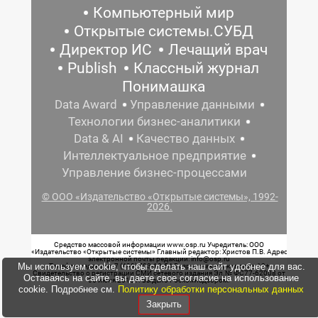
Компьютерный мир
Открытые системы.СУБД
Директор ИС
Лечащий врач
Publish
Классный журнал
Понимашка
Data Award
Управление данными
Технологии бизнес-аналитики
Data & AI
Качество данных
Интеллектуальное предприятие
Управление бизнес-процессами
© ООО «Издательство «Открытые системы», 1992-
2026.
Средство массовой информации www.osp.ru Учредитель: ООО
«Издательство «Открытые системы» Главный редактор: Христов П.В. Адрес
электронной почты редакции: info@osp.ru
Мы используем cookie, чтобы сделать наш сайт удобнее для вас.
Телефон редакции: 7 (499) 703-18-54 Возрастная маркировка: 12+
Свидетельство о регистрации СМИ сетевого издания Эл.№ ФС77-62008 от
Оставаясь на сайте, вы даете свое согласие на использование
05 июня 2015 г. выдано Роскомнадзором.
cookie. Подробнее см.
Политику обработки персональных данных
Закрыть