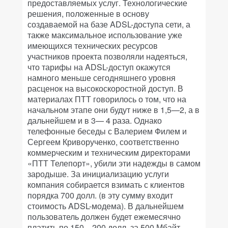
предоставляемых услуг. Технологические
решения, положенные в основу
создаваемой на базе ADSL-доступа сети, а
также максимальное использование уже
имеющихся технических ресурсов
участников проекта позволяли надеяться,
что тарифы на ADSL-доступ окажутся
намного меньше сегодняшнего уровня
расценок на высокоскоростной доступ. В
материалах ПТТ говорилось о том, что на
начальном этапе они будут ниже в 1,5—2, а в
дальнейшем и в 3— 4 раза. Однако
телефонные беседы с Валерием Филем и
Сергеем Криворученко, соответственно
коммерческим и техническим директорами
«ПТТ Телепорт», убили эти надежды в самом
зародыше. За инициализацию услуги
компания собирается взимать с клиентов
порядка 700 долл. (в эту сумму входит
стоимость ADSL-модема). В дальнейшем
пользователь должен будет ежемесячно
платить по 150—200 долл. за 500 Мбайт