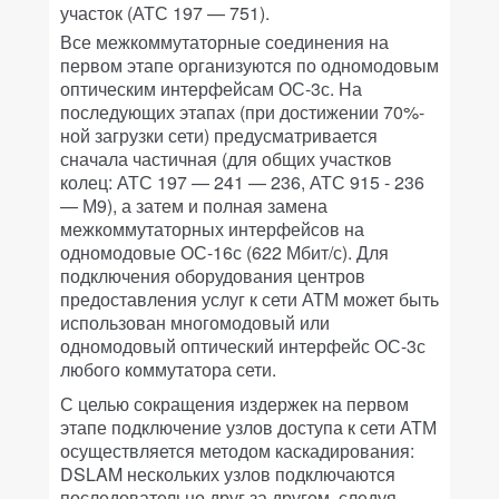
участок (АТС 197 — 751).
Все межкоммутаторные соединения на
первом этапе организуются по одномодовым
оптическим интерфейсам ОС-3с. На
последующих этапах (при достижении 70%-
ной загрузки сети) предусматривается
сначала частичная (для общих участков
колец: АТС 197 — 241 — 236, АТС 915 - 236
— М9), а затем и полная замена
межкоммутаторных интерфейсов на
одномодовые ОС-16с (622 Мбит/с). Для
подключения оборудования центров
предоставления услуг к сети АТМ может быть
использован многомодовый или
одномодовый оптический интерфейс ОС-3с
любого коммутатора сети.
С целью сокращения издержек на первом
этапе подключение узлов доступа к сети АТМ
осуществляется методом каскадирования:
DSLAM нескольких узлов подключаются
последовательно друг за другом, следуя