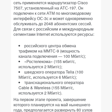
сеть применяется маршрутизатор Cisco
7507, установленный на АТС-197. Он
подключен к сети АТМ по многомодовому
интерфейсу ОС-3с и может одновременно
обслуживать до 2048 абонентских сессий.
Для связи с российским и международным
сегментами Internet используются ресурсы:
российского центра обмена
трафиком на ММТС-9 (мощность
канала подключения — 100 Мбит/с);
«Ростелекома» (155 мбит/с,
используется 2 Мбит/с);
шведского оператора Telia (100
Мбит/с, используется 6 Мбит/с);
транснационального оператора
Cable & Wareless (155 Мбит/с,
используется 2 Мбит/с).
На первом этапе проекта, завершение
которого планируется на май нынешнего
года, предполагается развернуть 80 узлов