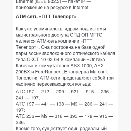
Ethernet (IEEE 802.3) — пакет IP —
приложение на ресурсе в Internet.
АТМ-сеть «ПТТ Телепорт»
Как уже упоминалось, ядром подсистемы
магистрального доступа СПД ОП МГТС
является АТМ-сеть компании «ПТТ
Телепорт». Она построена на базе одной
пары восьмиволоконного оптического кабеля
типа ОКСТ-10-02-04-8 компании «Оптика-
Кабель» и коммутаторов ASX-1000, ASX-
200BX и ForeRunner LE концерна Marconi.
Топология АТМ-сети представляет собой три
частично пересекающихся кольца:
АТС 197 — 212 — 209 — 921 — 915 — 236 —
241 — 197;
АТС 197 — 441 — 138 — М9 — 236 — 241 —
197;
АТС 236 — М9 — 318 — 393 — 178 — 915 —
236.
Кроме того, существует один радиальный