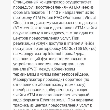
Станционный концентратор осуществляет
процедуру «восстановления» АТМ-ячеек из
формата пакетов Т1.413 и направляет их по
протоколу ATM Forum PVC (Permanent Virtual
Circuit) в подсистему магистрального доступа
(АТМ-сеть), которая и доставляет АТМ-ячейки
по указанному в них адресу, т. е. на один из
центров предоставления услуг. При
реализации услуги доступа в Internet ячейки
поступают по интерфейсу ОС-3с (155 Мбит/с)
на маршрутизатор Internet-провайдера,
выполняющий функцию терминального
устройства в постоянном виртуальном
канале (PVC) между абонентским
терминалом и узлом Internet-провайдера.
Маршрутизатор производит обратное (по
отношению к абонентскому терминалу)
преобразование: собирает поступающие
ячейки АТМ и восстанавливает исходный
кадр формата Ethernet 802.3. При передаче
трафика из центра предоставления услуг к