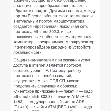
абоненту осуществляются совершенно
аналогичные преобразования, только в
обратном порядке. Другими словами, между
портом Ethernet абонентского терминала и
виртуальным портом маршрутизатора
создается «прозрачная» локальная сеть
протокола Ethernet 802.3, и все
подключенные к абонентскому терминалу
компьютеры воспринимают маршрутизатор
Internet-провайдера как одно из устройств
локальной сети.
Общим знаменателем при оказании услуг
доступа в Internet является протокол
сетевого уровня IP. Поэтому цепочку
протокольных преобразований,
осуществляемых в СПД ОП, можно
представить следующим образом:
клиентское приложение — пакет IP — кадр
Ethernet (IEEE 802.3) — ячейки ATM (RFC
1483) — модулированный сигнал ADSL
(T1.413) — ячейки ATM (RFC 1483) — кадр