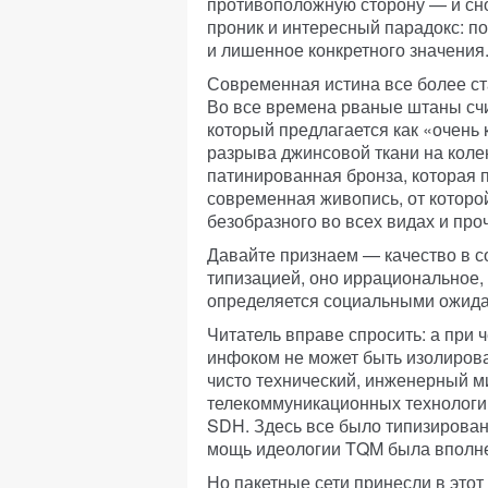
противоположную сторону — и сно
проник и интересный парадокс: по
и лишенное конкретного значения
Современная истина все более ста
Во все времена рваные штаны счи
который предлагается как «очень 
разрыва джинсовой ткани на коле
патинированная бронза, которая 
современная живопись, от которо
безобразного во всех видах и пр
Давайте признаем — качество в с
типизацией, оно иррациональное,
определяется социальными ожида
Читатель вправе спросить: а при
инфоком не может быть изолирова
чисто технический, инженерный м
телекоммуникационных технологий
SDH. Здесь все было типизировано
мощь идеологии TQM была вполне
Но пакетные сети принесли в этот