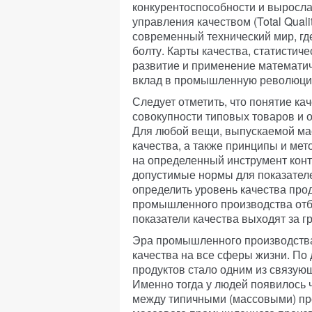
конкурентоспособности и выросл
управления качеством (Total Qua
современный технический мир, гд
болту. Карты качества, статистиче
развитие и применение математич
вклад в промышленную революци
Следует отметить, что понятие к
совокупности типовых товаров и 
Для любой вещи, выпускаемой ма
качества, а также принципы и мет
на определенный инструмент конт
допустимые нормы для показател
определить уровень качества про
промышленного производства отбр
показатели качества выходят за г
Эра промышленного производства
качества на все сферы жизни. По 
продуктов стало одним из связу
Именно тогда у людей появилось 
между типичными (массовыми) про