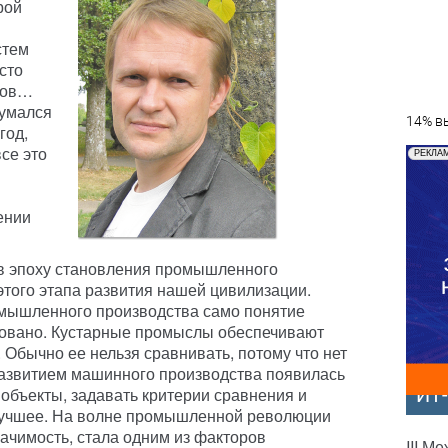
рой
стем
асто
лов…
думался
14% вы
год,
все это
РЕКЛА
ении
 в эпоху становления промышленного
этого этапа развития нашей цивилизации.
омышленного производства само понятие
зовано. Кустарные промыслы обеспечивают
 Обычно ее нельзя сравнивать, потому что нет
 развитием машинного производства появилась
объекты, задавать критерии сравнения и
ИТ
 лучшее. На волне промышленной революции
ачимость, стала одним из факторов
III М