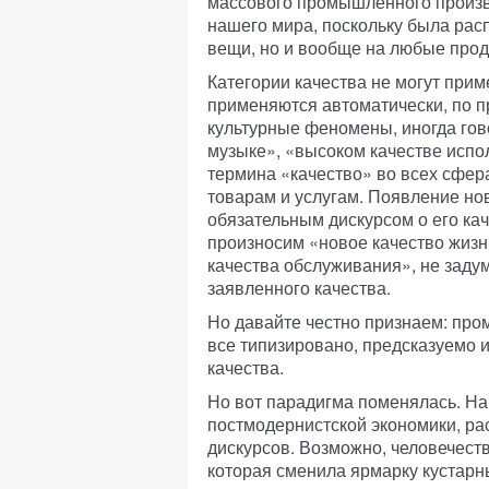
массового промышленного произв
нашего мира, поскольку была рас
вещи, но и вообще на любые прод
Категории качества не могут прим
применяются автоматически, по п
культурные феномены, иногда гов
музыке», «высоком качестве испол
термина «качество» во всех сфер
товарам и услугам. Появление но
обязательным дискурсом о его ка
произносим «новое качество жизн
качества обслуживания», не заду
заявленного качества.
Но давайте честно признаем: пр
все типизировано, предсказуемо 
качества.
Но вот парадигма поменялась. Н
постмодернистской экономики, ра
дискурсов. Возможно, человечеств
которая сменила ярмарку кустарн