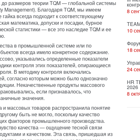
а до размеров теории TQM — глобальной системы
конгр
lity Management). Благодаря TQM, мы имеем
8 сен
е гайка всегда подходит к соответствующему
ская математика, допуски и посадки, бурное
TEAM
еской статистики — все это наследие TQM и ее
10 се
ю.
Фору
ачества в промышленной системе или по
18 се
объектов всегда имело конкретное содержание.
ссово, указывались определенные показатели
Упра
одики контроля этих показателей, опирающиеся
24 се
роля. В методику контроля включались
ей, согласно которым можно было однозначно
HR T
дукции. Некачественные продукты массового
2026
аковывались, если признавалось, что
8 окт
раничные значения.
 и массовых товаров распространила понятие
другому быть не могло, поскольку качество
ющих факторов промышленного производства.
чувство качества — ощущение тесной связи
дуктами и качеством. Эта связь, пришедшая из