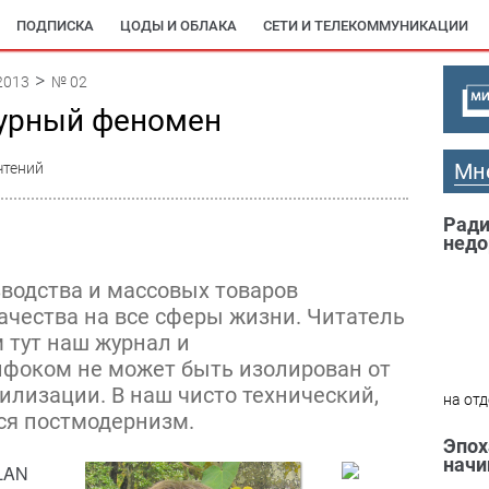
ПОДПИСКА
ЦОДЫ И ОБЛАКА
СЕТИ И ТЕЛЕКОММУНИКАЦИИ
2013
№ 02
турный феномен
Мн
чтений
Ради
недо
водства и массовых товаров
ачества на все сферы жизни. Читатель
м тут наш журнал и
фоком не может быть изолирован от
илизации. В наш чисто технический,
на отд
ся постмодернизм.
Эпох
начи
 LAN