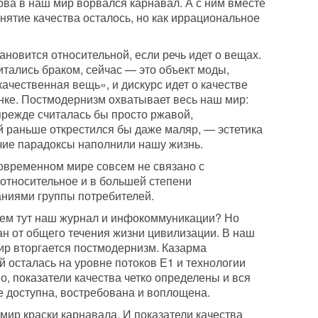
ва в наш мир ворвался карнавал. А с ним вместе
нятие качества осталось, но как иррациональное
.
новится относительной, если речь идет о вещах.
тались браком, сейчас — это объект моды,
качественная вещь», и дискурс идет о качестве
нке. Постмодернизм охватывает весь наш мир:
прежде считалась бы просто ржавой,
й раньше открестился бы даже маляр, — эстетика
очие парадоксы наполнили нашу жизнь.
овременном мире совсем не связано с
 относительное и в большей степени
ниями группы потребителей.
 чем тут наш журнал и инфокоммуникации? Но
н от общего течения жизни цивилизации. В наш
ир вторгается постмодернизм. Казарма
 осталась на уровне потоков Е1 и технологии
, показатели качества четко определены и вся
 доступна, востребована и воплощена.
 мир краски карнавала. И показатели качества