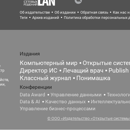
Об издательстве
Об издании
Обратная связь
Как нас 
Теги
Архив изданий
Политика обработки персональных 
Издания
Компьютерный мир
Открытые сист
е
Директор ИС
Лечащий врач
Publish
ктр
Классный журнал
Понимашка
йств,
ии,
Конференции
Data Award
Управление данными
Технолог
Data & AI
Качество данных
Интеллектуальн
Управление бизнес-процессами
© ООО «Издательство «Открытые системы»