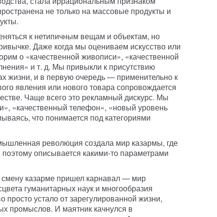
одства, стала иррациональным признаком
пространена не только на массовые продукты и
укты.
еняться к нетипичным вещам и объектам, но
ривычке. Даже когда мы оцениваем искусство или
орим о «качественной живописи», «качественной
нения» и т. д. Мы привыкли к присутствию
ах жизни, и в первую очередь — применительно к
вого явления или нового товара сопровождается
честве. Чаще всего это рекламный дискурс. Мы
и», «качественный телефон», «новый уровень
мываясь, что понимается под категориями
омышленная революция создала мир казармы, где
и поэтому описывается какими-то параметрами
а смену казарме пришел карнавал — мир
сцвета гуманитарных наук и многообразия
о просто устало от зарегулированной жизни,
ых промыслов. И маятник качнулся в