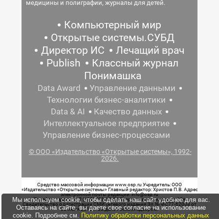
медицины и полиграфии, журналы для детей.
Компьютерный мир
Открытые системы.СУБД
Директор ИС
Лечащий врач
Publish
Классный журнал
Понимашка
Data Award
Управление данными
Технологии бизнес-аналитики
Data & AI
Качество данных
Интеллектуальное предприятие
Управление бизнес-процессами
© ООО «Издательство «Открытые системы», 1992-
2026.
Средство массовой информации www.osp.ru Учредитель: ООО
«Издательство «Открытые системы» Главный редактор: Христов П.В. Адрес
электронной почты редакции: info@osp.ru
Мы используем cookie, чтобы сделать наш сайт удобнее для вас.
Телефон редакции: 7 (499) 703-18-54 Возрастная маркировка: 12+
Свидетельство о регистрации СМИ сетевого издания Эл.№ ФС77-62008 от
Оставаясь на сайте, вы даете свое согласие на использование
05 июня 2015 г. выдано Роскомнадзором.
cookie. Подробнее см.
Политику обработки персональных данных