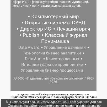
сфере ИТ, цифровых устройств, телекоммуникаций,
медицины и полиграфии, журналы для детей.
Компьютерный мир
Открытые системы.СУБД
Директор ИС
Лечащий врач
Publish
Классный журнал
Понимашка
Data Award
Управление данными
Технологии бизнес-аналитики
Data & AI
Качество данных
Интеллектуальное предприятие
Управление бизнес-процессами
© ООО «Издательство «Открытые системы», 1992-
2026.
Средство массовой информации www.osp.ru Учредитель: ООО
«Издательство «Открытые системы» Главный редактор: Христов П.В. Адрес
электронной почты редакции: info@osp.ru
Мы используем cookie, чтобы сделать наш сайт удобнее для вас.
Телефон редакции: 7 (499) 703-18-54 Возрастная маркировка: 12+
Свидетельство о регистрации СМИ сетевого издания Эл.№ ФС77-62008 от
Оставаясь на сайте, вы даете свое согласие на использование
05 июня 2015 г. выдано Роскомнадзором.