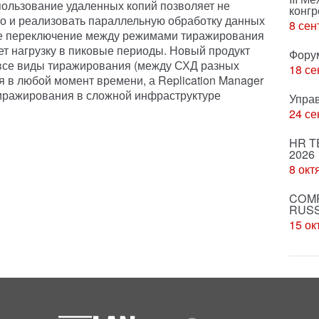
ользование удаленных копий позволяет не
конгр
 но и реализовать параллельную обработку данных
8 сен
кое переключение между режимами тиражирования
т нагрузку в пиковые периоды. Новый продукт
Фору
все виды тиражирования (между СХД разных
18 се
 в любой момент времени, а Replication Manager
иражирования в сложной инфраструктуре
Упра
24 се
HR T
2026
8 окт
COMP
RUSS
15 ок