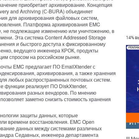
начение приобретает архивирование. Концепция
ery and Archiving (С-BURA) объединяет
ия для архивирования файловых систем,
ановления. Платформа архивирования EMC
е, не подлежащие изменению или уничтожению, в
мени. Эта система Content Addressed Storage
14% вы
анения и быстрого доступа к фиксированному
РЕКЛА
венко, ведущего инженера КРОК, продукты
щим спросом на российском рынке.
очты EMC предлагает ПО EmailXtender с
дексирования, архивирования, а также хранения
для любых распространенных почтовых систем.
 функции реализует ПО DiskXtender,
ивирования разных вендоров. По мнению
 позволяет заметно снизить стоимость хранения
хнологии защиты данных, которые
ели времени восстановления. EMC Open
ИТ
рование данных между системами различных
сандра Седавных, инженера департамента
III М