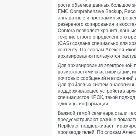
роста объемов данных большое з
ЕМС Comprehensive Backup, Recov
аппаратные и программные решен
резервного копирования и восст
Centera позволяет хранить данны
течение строго определенного вре
(CAS) создана специально для хр
контенту. По словам Алексея Яко
архивирования пользуются расту
Для архивирования электронной п
возможностями классификации, ин
почтовых сообщений и вложений 
Для файловых систем аналогичные
поддерживающее устройства арх
специалистов КРОК, такой подход
единицы информации.
Важной темой семинара стали те
предусматривают разные показат
Replicator поддерживает тиражи
производителей. По словам Алек