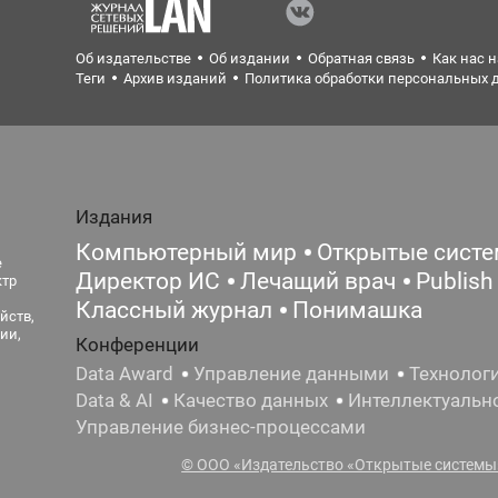
Об издательстве
Об издании
Обратная связь
Как нас 
Теги
Архив изданий
Политика обработки персональных 
Издания
Компьютерный мир
Открытые сист
е
Директор ИС
Лечащий врач
Publish
ктр
Классный журнал
Понимашка
йств,
ии,
Конференции
Data Award
Управление данными
Технолог
Data & AI
Качество данных
Интеллектуальн
Управление бизнес-процессами
© ООО «Издательство «Открытые системы»