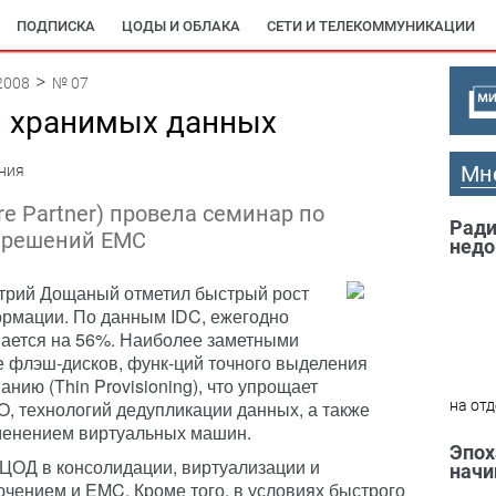
ПОДПИСКА
ЦОДЫ И ОБЛАКА
СЕТИ И ТЕЛЕКОММУНИКАЦИИ
2008
№ 07
и хранимых данных
Мн
ния
re Partner) провела семинар по
Ради
 решений EMC
недо
трий Дощаный отметил быстрый рост
рмации. По данным IDC, ежегодно
ается на 56%. Наиболее заметными
 флэш-дисков, функ-ций точного выделения
нию (Thin Provisioning), что упрощает
, технологий дедупликации данных, а также
на отд
менением виртуальных машин.
Эпох
ЦОД в консолидации, виртуализации и
начи
ючением и EMC. Кроме того, в условиях быстрого