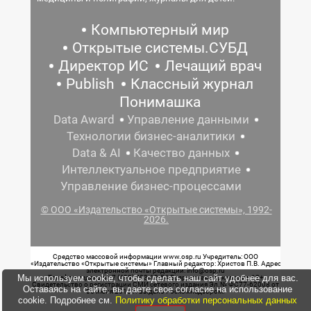
Компьютерный мир
Открытые системы.СУБД
Директор ИС
Лечащий врач
Publish
Классный журнал
Понимашка
Data Award
Управление данными
Технологии бизнес-аналитики
Data & AI
Качество данных
Интеллектуальное предприятие
Управление бизнес-процессами
© ООО «Издательство «Открытые системы», 1992-
2026.
Средство массовой информации www.osp.ru Учредитель: ООО
«Издательство «Открытые системы» Главный редактор: Христов П.В. Адрес
электронной почты редакции: info@osp.ru
Мы используем cookie, чтобы сделать наш сайт удобнее для вас.
Телефон редакции: 7 (499) 703-18-54 Возрастная маркировка: 12+
Свидетельство о регистрации СМИ сетевого издания Эл.№ ФС77-62008 от
Оставаясь на сайте, вы даете свое согласие на использование
05 июня 2015 г. выдано Роскомнадзором.
cookie. Подробнее см.
Политику обработки персональных данных