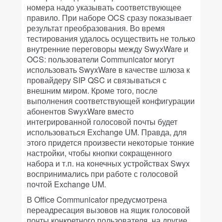
номера надо указывать соответствующее
правило. При наборе OCS сразу показывает
результат преобразования. Во время
тестирования удалось осуществить не только
внутренние переговоры между SwyxWare и
OCS: пользователи Communicator могут
использовать SwyxWare в качестве шлюза к
провайдеру SIP QSC и связываться с
внешним миром. Кроме того, после
выполнения соответствующей конфигурации
абонентов SwyxWare вместо
интегрированной голосовой почты будет
использоваться Exchange UM. Правда, для
этого придется произвести некоторые тонкие
настройки, чтобы кнопки сокращенного
набора и т.п. на конечных устройствах Swyx
воспринимались при работе с голосовой
почтой Exchange UM.
В Office Communicator предусмотрена
переадресация вызовов на ящик голосовой
почты конкретного пользователя, на другие