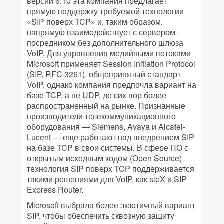
версии 6.10 эта компания предлагает
прямую поддержку требуемой технологии
«SIP поверх TCP» и, таким образом,
напрямую взаимодействует с сервером-
посредником без дополнительного шлюза
VoIP. Для управления медийными потоками
Microsoft применяет Session Initiation Protocol
(SIP, RFC 3261), общепринятый стандарт
VoIP, однако компания предпочла вариант на
базе TCP, а не UDP, до сих пор более
распространенный на рынке. Признанные
производители телекоммуникационного
оборудования — Siemens, Avaya и Alcatel-
Lucent — еще работают над внедрением SIP
на базе TCP в свои системы. В сфере ПО с
открытым исходным кодом (Open Source)
технология SIP поверх TCP поддерживается
такими решениями для VoIP, как sipX и SIP
Express Router.
Microsoft выбрала более экзотичный вариант
SIP, чтобы обеспечить сквозную защиту