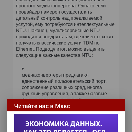
простого медиаконвертера. Однако если
провайдер намерен осуществлять
детальный контроль над предлагаемой
услугой, ему потребуются интеллектуальные
NTU. Наконец, мультисервисные NTU
приходится внедрять там, где клиенты хотят
получать классические услуги TDM по
Ethernet. Подводя итог, можно выделить
следующие важные качества NTU:
медиаконвертеры предлагают
единственный пользовательский порт,
сопряжение различных сред, иногда
функции управления, а также базовые
функции диагностики ошибок;
Читайте нас в Макс
Ethernet NTU реализуют OAM из конца в
конец, избыточное восходящее
соединение, классификацию трафика и
задание приоритетов, обширную