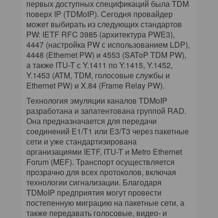
первых доступных спецификаций была TDM
поверх IP (TDMoIP). Сегодня провайдер
может выбирать из следующих стандартов
PW: IETF RFC 3985 (архитектура PWE3),
4447 (настройка PW с использованием LDP),
4448 (Ethernet PW) и 4553 (SAToP TDM PW),
а также ITU-T с Y.1411 по Y.1415, Y.1452,
Y.1453 (ATM, TDM, голосовые службы и
Ethernet PW) и X.84 (Frame Relay PW).
Технология эмуляции каналов TDMoIP
разработана и запатентована группой RAD.
Она предназначается для передачи
соединений E1/T1 или E3/T3 через пакетные
сети и уже стандартизирована
организациями IETF, ITU-T и Metro Ethernet
Forum (MEF). Транспорт осуществляется
прозрачно для всех протоколов, включая
технологии сигнализации. Благодаря
TDMoIP предприятия могут провести
постепенную миграцию на пакетные сети, а
также передавать голосовые, видео- и