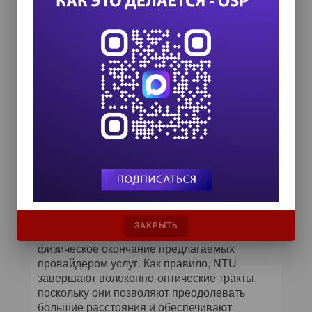
статистику и сообщения при выходе за
пороговые значения, распределение
пропускной способности между
службами, маркированные (Tagging) и
вложенные (Stacking) VLAN, глубокую
диагностику;
мультисервисные NTU под-держивают
службы TDM, аналогичные постоянным
соединениям; диагностика включает
кольцевую проверку линии (Loopback)
E1/T1; статистика охватывает
вариацию задержки, потерю пакетов,
ошибки в последовательности
передачи и т.д.
ЗАКРЫТЬ
Со стороны сети NTU предоставляют
физическое окончание предлагаемых
провайдером услуг. Как правило, NTU
завершают волоконно-оптические тракты,
поскольку они позволяют преодолевать
большие расстояния и обеспечивают