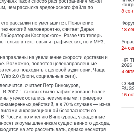
 случаях такой способ распространения может
конгр
ым, чем рассылка вредоносного файла по
8 сен
м его рассылки не уменьшится. Появление
Фору
технологий маловероятно, считает Дарья
18 се
«Лаборатории Касперского». Разве что теперь
е только в текстовых и графических, но и MP3,
Упра
24 се
направлены на увеличение скорости доставки и
HR T
ке. Возможно, появятся целенаправленные
2026
ательно подходить к целевой аудитории. Чаще
8 окт
Web 2.0 (блоги, социальные сети).
COMP
величится, считает Петр Винокуров,
RUSS
. В 2007 г. таковых было зафиксировано более
15 ок
чины утечек остались неизменными: примерно
лонамеренных действий, а в 70% случаев — из-за
авилами информационной безопасности со
 В России, по мнению Винокурова, украденные
иносят злоумышленникам существенного дохода,
ходится на это рассчитывать, однако несмотря