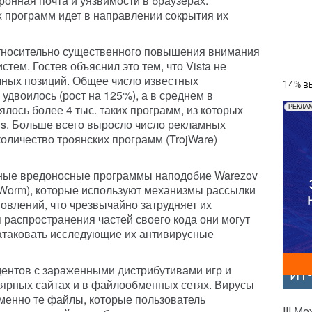
онная почта и уязвимости в браузерах.
программ идет в направлении сокрытия их
тносительно существенного повышения внимания
истем. Гостев объяснил это тем, что Vista не
чных позиций. Общее число известных
14% вы
двоилось (рост на 125%), а в среднем в
лось более 4 тыс. таких программ, из которых
РЕКЛА
s. Больше всего выросло число рекламных
оличество троянских программ (TrojWare)
ные вредоносные программы наподобие Warezov
m Worm), которые используют механизмы рассылки
новлений, что чрезвычайно затрудняет их
 распространения частей своего кода они могут
е атаковать исследующие их антивирусные
идентов с зараженными дистрибутивами игр и
ИТ
ярных сайтах и в файлообменных сетях. Вирусы
менно те файлы, которые пользователь
III М