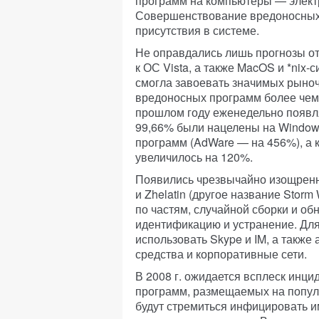
программ на компьютеры — электр
Совершенствование вредоносных 
присутствия в системе.
Не оправдались лишь прогнозы о
к ОС Vista, а также MacOS и *nix-с
смогла завоевать значимых рыно
вредоносных программ более чем у
прошлом году еженедельно появля
99,66% были нацелены на Window
программ (AdWare — на 456%), а к
увеличилось на 120%.
Появились чрезвычайно изощрен
и Zhelatin (другое название Stor
по частям, случайной сборки и об
идентификацию и устранение. Для
использовать Skype и IM, а такж
средства и корпоративные сети.
В 2008 г. ожидается всплеск инц
программ, размещаемых на попул
будут стремиться инфицировать и