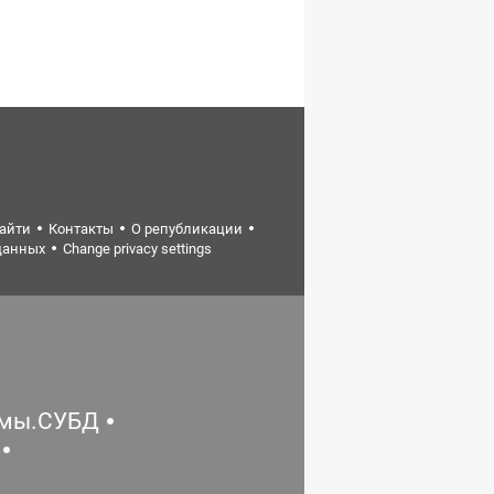
найти
Контакты
О републикации
данных
Change privacy settings
емы.СУБД