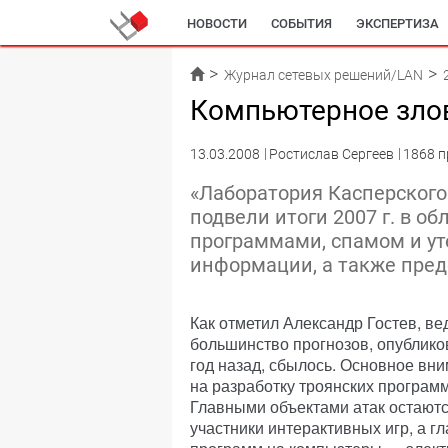
НОВОСТИ
СОБЫТИЯ
ЭКСПЕРТИЗА
Журнал сетевых решений/LAN
Компьютерное злов
13.03.2008
Ростислав Сергеев
1868 п
«Лаборатория Касперского
подвели итоги 2007 г. в о
программами, спамом и у
информации, а также пред
Как отметил Александр Гостев, в
большинство прогнозов, опублик
год назад, сбылось. Основное вн
на разработку троянских програм
Главными объектами атак остаютс
участники интерактивных игр, а 