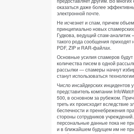
предоставляет другим. Во многих
оказаться даже более эффективн
электронной почте.
Не исчезнет и спам, причем объе
принципиально новых спамерских 
Гудкова, ведущий спам-аналитик 
такого рода сообщения приходят н
PDF, ZIP и RAR-файлах.
Основные усилия спамеров будут 
количества писем в одной рассыл
рассылки — спамеры начнут избир
станут использоваться технологии 
Число инсайдерских инцидентов у
представитель компании InfoWatch
500, в основном за рубежом. При
треть их происходит вследствие з
беспечности и пренебрежения пр
стороны сотрудников учреждений.
персональные данные пока не пр
и в ближайшем будущем им не при