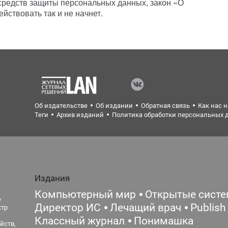
средств защиты персональных данных, закон «О
йствовать так и не начнет.
Об издательстве
Об издании
Обратная связь
Как нас 
Теги
Архив изданий
Политика обработки персональных 
Издания
Компьютерный мир
Открытые сист
е
Директор ИС
Лечащий врач
Publish
ктр
Классный журнал
Понимашка
йств,