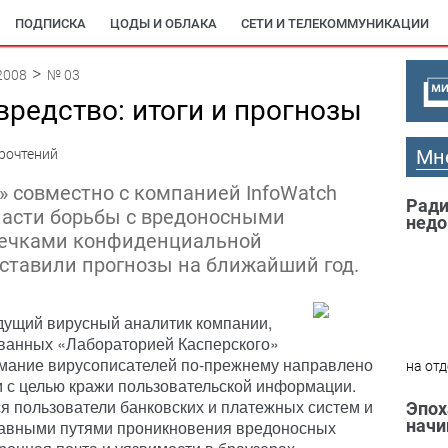
ПОДПИСКА
ЦОДЫ И ОБЛАКА
СЕТИ И ТЕЛЕКОММУНИКАЦИИ
2008
№ 03
редство: итоги и прогнозы
Мн
рочтений
» совместно с компанией InfoWatch
Ради
бласти борьбы с вредоносными
недо
течками конфиденциальной
ставили прогнозы на ближайший год.
едущий вирусный аналитик компании,
ованных «Лабораторией Касперского»
имание вирусописателей по-прежнему направлено
на отд
м с целью кражи пользовательской информации.
я пользователи банковских и платежных систем и
Эпох
начи
главными путями проникновения вредоносных