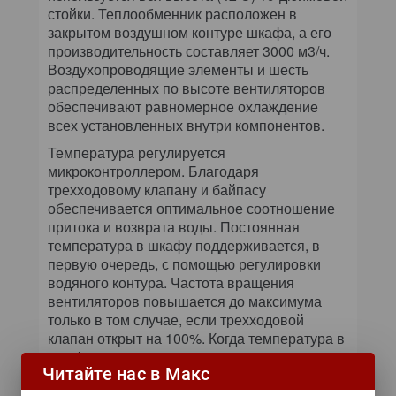
стойки. Теплообменник расположен в
закрытом воздушном контуре шкафа, а его
производительность составляет 3000 м3/ч.
Воздухопроводящие элементы и шесть
распределенных по высоте вентиляторов
обеспечивают равномерное охлаждение
всех установленных внутри компонентов.
Температура регулируется
микроконтроллером. Благодаря
трехходовому клапану и байпасу
обеспечивается оптимальное соотношение
притока и возврата воды. Постоянная
температура в шкафу поддерживается, в
первую очередь, с помощью регулировки
водяного контура. Частота вращения
вентиляторов повышается до максимума
только в том случае, если трехходовой
клапан открыт на 100%. Когда температура в
шкафу падает, сначала снижается частота
Читайте нас в Макс
вращения вентиляторов, а затем
корректируется водяной контур.