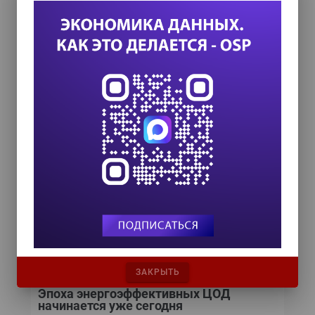
Мнение эксперта
Радиоканалы mmWave: быстро,
недорого и надежно
Там, где оптика не пройдет,
пролетят радиоволны. С
появлением решений,
поддерживающих 5 и 10 Гбит/с,
становится возможной
полноценная замена оптики на
отдельных участках.
ЗАКРЫТЬ
Эпоха энергоэффективных ЦОД
начинается уже сегодня