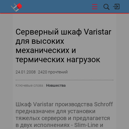
НОВОСТИ
Серверный шкаф Varistar
СОБЫТИЯ
для высоких
ЭКСПЕРТИЗА
механических и
термических нагрузок
ПОДПИСКА
24.01.2008
2420 прочтений
ЦОДЫ И ОБЛАКА
Новшества
Ключевые слова :
СЕТИ И ТЕЛЕКОММУНИКАЦИИ
ВИДЕОТЕХНОЛОГИИ
Шкаф Varistar производства Schroff
предназначен для установки
ИССЛЕДОВАНИЯ
тяжелых серверов и предлагается
в двух исполнениях - Slim-Line и