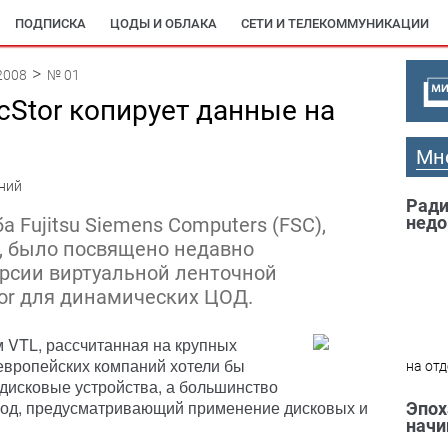
ПОДПИСКА
ЦОДЫ И ОБЛАКА
СЕТИ И ТЕЛЕКОММУНИКАЦИИ
2008
№ 01
icStor копирует данные на
Мн
ний
Ради
недо
 Fujitsu Siemens Computers (FSC),
а, было посвящено недавно
рсии виртуальной ленточной
tor для динамических ЦОД.
 VTL, рассчитанная на крупных
европейских компаний хотели бы
на отд
дисковые устройства, а большинство
од, предусматривающий применение дисковых и
Эпох
начи