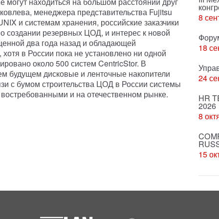
е могут находиться на большом расстоянии друг
конгр
ковлева, менеджера представительства Fujitsu
8 сен
UNIX и системам хранения, российские заказчики
о создании резервных ЦОД, и интерес к новой
Фору
ущенной два года назад и обладающей
18 се
 хотя в России пока не установлено ни одной
ировано около 500 систем CentricStor. В
Упра
ем будущем дисковые и ленточные накопители
24 се
вязи с бумом строительства ЦОД в России системы
ся востребованными и на отечественном рынке.
HR T
2026
8 окт
COMP
RUSS
15 ок