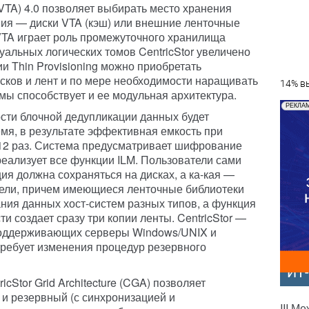
e (VTA) 4.0 позволяет выбирать место хранения
ия — диски VTA (кэш) или внешние ленточные
VTA играет роль промежуточного хранилища
уальных логических томов CentricStor увеличено
ии Thin Provisioning можно приобретать
сков и лент и по мере необходимости наращивать
14% вы
ы способствует и ее модульная архитектура.
РЕКЛА
ости блочной дедупликации данных будет
я, в результате эффективная емкость при
-12 раз. Система предусматривает шифрование
реализует все функции ILM. Пользователи сами
ия должна сохраняться на дисках, а ка-кая —
тели, причем имеющиеся ленточные библиотеки
ния данных хост-систем разных типов, а функция
и создает сразу три копии ленты. CentricStor —
поддерживающих серверы Windows/UNIX и
ребует изменения процедур резервного
ИТ
cStor Grid Architecture (CGA) позволяет
и резервный (с синхронизацией и
III М