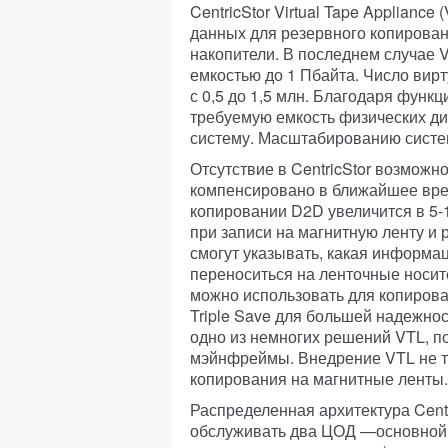
CentricStor Virtual Tape Applianc
данных для резервного копирован
накопители. В последнем случае 
емкостью до 1 Пбайта. Число вирт
с 0,5 до 1,5 млн. Благодаря функц
требуемую емкость физических ди
систему. Масштабированию систем
Отсутствие в CentricStor возможн
компенсировано в ближайшее врем
копировании D2D увеличится в 5
при записи на магнитную ленту и 
смогут указывать, какая информац
переноситься на ленточные носи
можно использовать для копирова
Triple Save для большей надежност
одно из немногих решений VTL, 
мэйнфреймы. Внедрение VTL не т
копирования на магнитные ленты.
Распределенная архитектура Centri
обслуживать два ЦОД —основной 