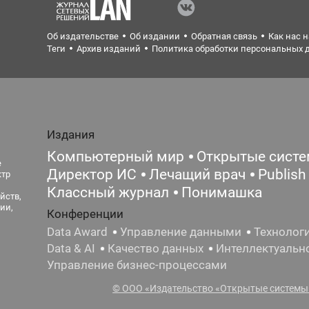
Об издательстве
Об издании
Обратная связь
Как нас 
Теги
Архив изданий
Политика обработки персональных 
Издания
Компьютерный мир
Открытые сист
е
Директор ИС
Лечащий врач
Publish
ктр
Классный журнал
Понимашка
йств,
ии,
Конференции
Data Award
Управление данными
Технолог
Data & AI
Качество данных
Интеллектуальн
Управление бизнес-процессами
© ООО «Издательство «Открытые системы»