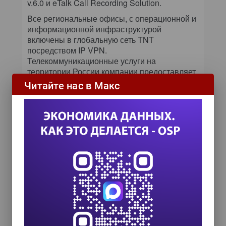
v.6.0 и eTalk Call Recording Solution.
Все региональные офисы, с операционной и
информационной инфраструктурой
включены в глобальную сеть TNT
посредством IP VPN.
Телекоммуникационные услуги на
территории России компании предоставляет
Golden Telecom, за ее пределами — British
Читайте нас в Макс
Telecom. В дальнейших планах российской
службы ИТ — широкое внедрение
видеоконференц-связи на основе решений
Tandberg (это оборудование, а также СКС
SYSTIMAX, выбрано в качестве
корпоративного стандарта TNT и будет
внедряться еще в 60 странах) и
сертификация по ISO27001 (эффективное
управление информационной
безопасностью).