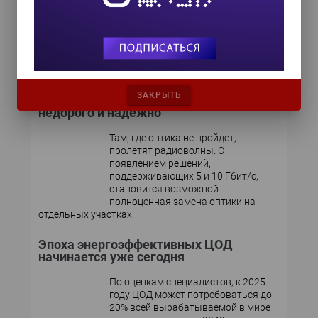
Мнение эксперта
ЗАКРЫТЬ
Радиоканалы mmWave: быстро,
недорого и надежно
Там, где оптика не пройдет,
пролетят радиоволны. С
появлением решений,
поддерживающих 5 и 10 Гбит/с,
становится возможной
полноценная замена оптики на
отдельных участках.
Эпоха энергоэффективных ЦОД
начинается уже сегодня
По оценкам специалистов, к 2025
году ЦОД может потребоваться до
20% всей вырабатываемой в мире