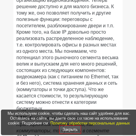
решение доступно и для малого бизнеса. К
тому же, оно позволяет получить и другие
полезные функции: переговоры с
посетителем, разблокирование двери и т.п.
Кроме того, на базе IP довольно просто
реализовать распределенное наблюдение,
т.е. контролировать офисы в разных местах
из одного места. Мы понимаем, что
потенциал этого рыночного сегмента весьма
велик и выпускаем для него много решений,
состоящих из следующих компонентов:
видеокамера (как с питанием по Ethernet, так
и без него), система хранения данных и сеть
(коммутаторы и точки доступа). Что же
касается стоимости, то результирующую
систему можно отнести к категории
бюджетных.
Мы используем cookie, чтобы сделать наш сайт удобнее для вас.
LAN:
Если говорить о таком
Оставаясь на сайте, вы даете свое согласие на использование
традиционном оборудовании, как
cookie. Подробнее см.
Политику обработки персональных данных
коммутаторы, то нужна ли в сегменте
Закрыть