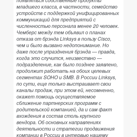
появляться собственные продукты
младшего класса, в частности, семейство
устройств с поддержкой унифицированных
коммуникаций для предприятий с
численностью персонала менее 20 человек.
Чемберс между тем объявил о планах
отказа от брэнда Linksys в пользу Cisco,
чем и было вызвано недопонимание. Но
даже после упразднения брэнда — правда,
когда это случится, неизвествно —
подразделение, как было позднее заявлено,
продолжит работать на обоих целевых
сегментах SOHO и SMB. В России Linksys,
по сути, еще только выстраивает свои
каналы продаж, при этом ей, несомненно,
окажет помощь осуществляемое
сближение партнерских программ с
родительской компанией, да и сам факт
вхождения в состав столь крупного
вендора. Об основных направлениях
деятельности и стратегии продвижения
компании в России в интервью нашему