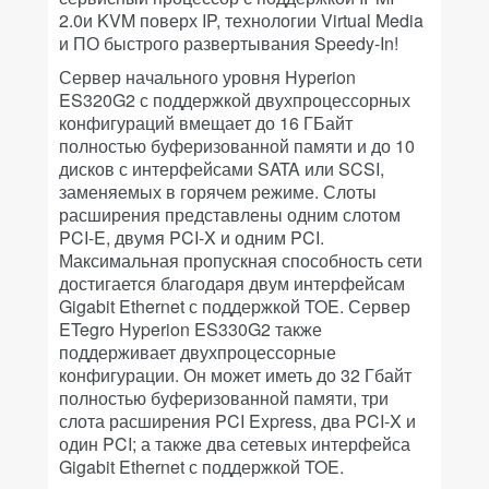
2.0и KVM поверх IP, технологии Virtual Media
и ПО быстрого развертывания Speedy-In!
Сервер начального уровня Hyperion
ES320G2 с поддержкой двухпроцессорных
конфигураций вмещает до 16 ГБайт
полностью буферизованной памяти и до 10
дисков с интерфейсами SATA или SCSI,
заменяемых в горячем режиме. Слоты
расширения представлены одним слотом
PCI-E, двумя PCI-X и одним PCI.
Максимальная пропускная способность сети
достигается благодаря двум интерфейсам
Gigabit Ethernet с поддержкой TOE. Сервер
ETegro Hyperion ES330G2 также
поддерживает двухпроцессорные
конфигурации. Он может иметь до 32 Гбайт
полностью буферизованной памяти, три
слота расширения PCI Express, два PCI-X и
один PCI; а также два сетевых интерфейса
Gigabit Ethernet с поддержкой TOE.