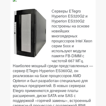
Серверы ETegro
Hyperion ES320G2 и
Hyperion ES330G2
построены на основе
новейших
многоядерных
процессоров Intel Xeon
серии 5xxx и
используют модули
памяти FB-DIMM с
частотой 667 МГц.
Наиболее мощный среди представленных —
сервер ETegro Hyperion ES360G2, он
реализован на базе процессоров AMD
Opteron и был разработан специально для
крупных предприятий. В новых серверах
Etegro применяются дочерние платы
расширения, диски SATA или SAS с
поддержкой «горячей замены», встроенный
сервисный процессор с поддержкой IPMI