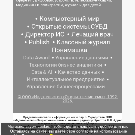
сфере ИТ, цифровых устройств, телекоммуникаций,
медицины и полиграфии, журналы для детей.
Компьютерный мир
Открытые системы.СУБД
Директор ИС
Лечащий врач
Publish
Классный журнал
Понимашка
Data Award
Управление данными
Технологии бизнес-аналитики
Data & AI
Качество данных
Интеллектуальное предприятие
Управление бизнес-процессами
© ООО «Издательство «Открытые системы», 1992-
2026.
Средство массовой информации www.osp.ru Учредитель: ООО
«Издательство «Открытые системы» Главный редактор: Христов П.В. Адрес
электронной почты редакции: info@osp.ru
Мы используем cookie, чтобы сделать наш сайт удобнее для вас.
Телефон редакции: 7 (499) 703-18-54 Возрастная маркировка: 12+
Свидетельство о регистрации СМИ сетевого издания Эл.№ ФС77-62008 от
Оставаясь на сайте, вы даете свое согласие на использование
05 июня 2015 г. выдано Роскомнадзором.