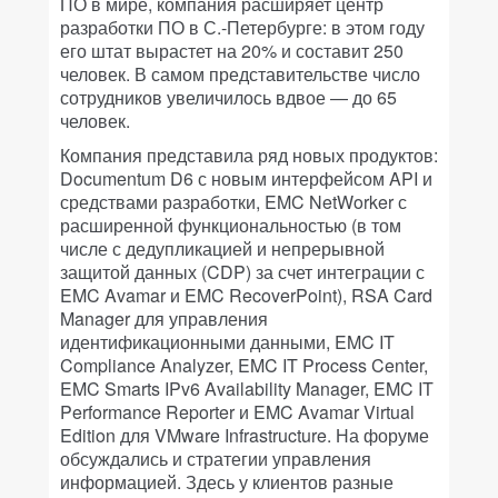
ПО в мире, компания расширяет центр
разработки ПО в С.-Петербурге: в этом году
его штат вырастет на 20% и составит 250
человек. В самом представительстве число
сотрудников увеличилось вдвое — до 65
человек.
Компания представила ряд новых продуктов:
Documentum D6 с новым интерфейсом API и
средствами разработки, EMC NetWorker с
расширенной функциональностью (в том
числе с дедупликацией и непрерывной
защитой данных (CDP) за счет интеграции с
EMC Avamar и EMC RecoverPoint), RSA Card
Manager для управления
идентификационными данными, EMC IT
Compliance Analyzer, EMC IT Process Center,
EMC Smarts IPv6 Availability Manager, EMC IT
Performance Reporter и EMC Avamar Virtual
Edition для VMware Infrastructure. На форуме
обсуждались и стратегии управления
информацией. Здесь у клиентов разные