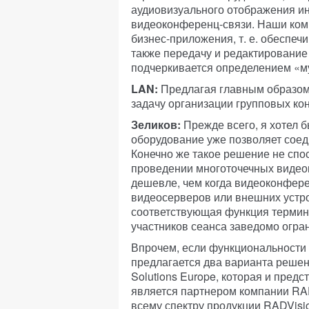
аудиовизуального отображения и
видеоконференц-связи. Наши ком
бизнес-приложения, т. е. обеспеч
также передачу и редактирование
подчеркивается определением «м
LAN:
Предлагая главным образом
задачу организации групповых к
Зеликов:
Прежде всего, я хотел 
оборудование уже позволяет соед
Конечно же такое решение не спо
проведении многоточечных видеок
дешевле, чем когда видеоконфере
видеосерверов или внешних устро
соответствующая функция термина
участников сеанса заведомо огра
Впрочем, если функциональности 
предлагается два варианта решени
Solutions Europe, которая и пред
является партнером компании RAD
всему спектру продукции RADVisio