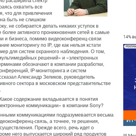
нно расширила спектр
раясь охватить все
, что для привлечения
жна быть не слишком
ку, не собирается делать никаких уступок в
е более активного проникновения сетей в самые
14% вы
и и бизнеса, помимо видеоконференц-связи
ие мониторингу по IP, где как нельзя кстати
РЕКЛА
мер для систем охранного наблюдения. О том,
«мультимедийных решений» и «электронных
ерминами обозначают в компании разработки,
онференций, IP-мониторинга и систем
сказал Александр Зеликов, руководитель
ивного сектора в московском представительстве
.
Какое содержание вкладывается в понятия
ектронные коммуникации» в компании Sony?
онными коммуникациями подразумевается весьма
ИТ
еоконференц-связь, а точнее, те решения,
существления. Прежде всего, речь идет о
роме него выпускается широкий ряд продуктов
III М