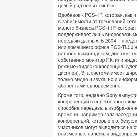
целый ряд новых систем.
Вдобавок к PCS-1P, которая, как
в зависимости от требований сети
малого бизнеса PCS-11P, которая 
поддерживает лишь видеосвязь м
передачи данных. В 2004 г. пред
или домашнего офиса PCS-TL50 н
встроенными кодеком, динамиками
собственно монитор ПК, или виде
режиме (видеоконференция будет 
дисплея). Эта система имеет шир
только видео и звука, но и инфор
абонентами одновременно.
Кроме того, недавно Sony выпус
конференций в переговорных ком
способна передавать изображение
времени, например зала заседани
конференций, которые ею, безусл
участников могут выводиться на 
плазменные панели, и видеопрое