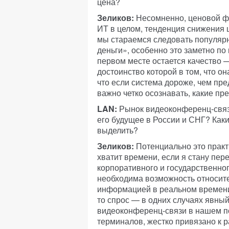
цена?
Зеликов:
Несомненно, ценовой фа
ИТ в целом, тенденция снижения 
мы стараемся следовать популярн
деньги», особенно это заметно по
первом месте остается качество —
достоинство которой в том, что он
что если система дороже, чем пр
важно четко осознавать, какие пр
LAN:
Рынок видеоконференц-связи
его будущее в России и СНГ? Ка
выделить?
Зеликов:
Потенциально это практ
хватит времени, если я стану пере
корпоративного и государственног
необходима возможность относит
информацией в реальном времени
то спрос — в одних случаях явный
видеоконференц-связи в нашем пон
терминалов, жестко привязано к 