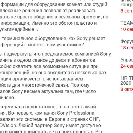
нформации для оборудования комнат или студий
конгр
плексные решения позволяют реализовать
8 сен
ивать не просто общение в реальном времени, но
 информации. Именно это обстоятельство и
TEAM
ультимедийные».
10 се
 терминальное оборудование, как Sony решает
Фору
онференций с множеством участников?
18 се
бы подчеркнуть, что предлагаемое компанией Sony
Упра
инить в одном сеансе до десяти абонентов.
24 се
собно охватить все возможные ситуации при
онференций, но оно обходится в несколько раз
HR T
нция организуется с использованием
2026
йств для многоточечной связи. Поэтому
8 окт
лов Sony весьма актуальна там, где число
ничено.
терминала недостаточно, то на этот случай
я. Во-первых, компания Sony Professional
ставляет эти системы в Европе и странах СНГ,
Vision. Любой партнер Sony имеет доступ ко
n и может применять ее в своих проектах. Все