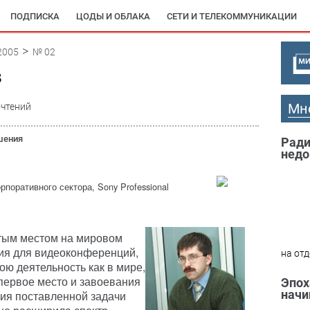
ПОДПИСКА
ЦОДЫ И ОБЛАКА
СЕТИ И ТЕЛЕКОММУНИКАЦИИ
2005
№ 02
в
Мн
очтений
шения
Ради
недо
поративного сектора, Sony Professional
ртым местом на мировом
ия для видеоконференций,
на отд
ою деятельность как в мире,
 первое место и завоевания
Эпох
начи
ия поставленной задачи