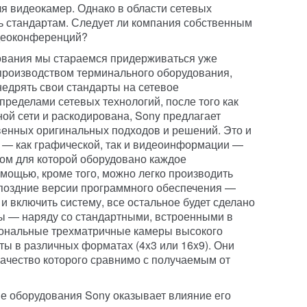
я видеокамер. Однако в области сетевых
ь стандартам. Следует ли компания собственным
идеоконференций?
ования мы стараемся придерживаться уже
производством терминального оборудования,
едрять свои стандарты на сетевое
 пределами сетевых технологий, после того как
ой сети и раскодирована, Sony предлагает
венных оригинальных подходов и решений. Это и
 — как графической, так и видеоинформации —
том для которой оборудовано каждое
омощью, кроме того, можно легко производить
поздние версии программного обеспечения —
 и включить систему, все остальное будет сделано
ы — наряду со стандартными, встроенными в
ональные трехматричные камеры высокого
ы в различных форматах (4x3 или 16x9). Они
качество которого сравнимо с получаемым от
е оборудования Sony оказывает влияние его