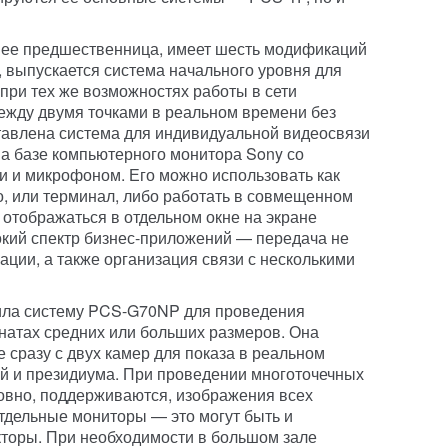
 и ее предшественница, имеет шесть модификаций
, выпускается система начального уровня для
при тех же возможностях работы в сети
ежду двумя точками в реальном времени без
ставлена система для индивидуальной видеосвязи
а базе компьютерного монитора Sony со
 и микрофоном. Его можно использовать как
о, или терминал, либо работать в совмещенном
отображаться в отдельном окне на экране
окий спектр бизнес-приложений — передача не
мации, а также организация связи с несколькими
тила систему PCS-G70NP для проведения
натах средних или больших размеров. Она
 сразу с двух камер для показа в реальном
й и президиума. При проведении многоточечных
овно, поддерживаются, изображения всех
отдельные мониторы — это могут быть и
кторы. При необходимости в большом зале