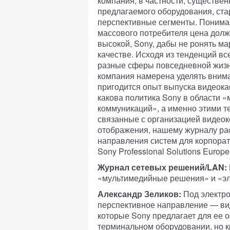
компания, в частности, существе
предлагаемого оборудования, ста
перспективные сегменты. Понимая
массового потребителя цена дол
высокой, Sony, дабы не ронять мар
качестве. Исходя из тенденций вс
разные сферы повседневной жизн
компания намерена уделять вниман
пригодится опыт выпуска видеока
какова политика Sony в области 
коммуникаций», а именно этими т
связанные с организацией видеок
отображения, нашему журналу рас
направления систем для корпорат
Sony Professional Solutions Europe
Журнал сетевых решений/LAN:
«мультимедийные решения» и «эл
Александр Зеликов:
Под электр
перспективное направление — вид
которые Sony предлагает для ее о
терминальном оборудовании, но к