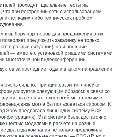
ителей проходят тщательные тесты на
, что при построении сети с использованием
зникнет каких-либо технических проблем
рудования.
м к выбору партнеров для продвижения этих
 позволяет предложить заказчику не только
аются разные ситуации), но и внешние
елей — вместе с установкой с нашими системами
ции многоточечной видеоконференции.
дуктов за последние годы и в каком направлении
 очень сильно. Принцип развития линейки
 формулируется следующим образом: в связи со
ашу жизнь сетевых технологий мы стремимся
нференц-связь могла бы пользоваться спросом. К
зад Sony предлагала лишь одну систему PCS-
 конфигурациях). Эта система была достаточно
ке шестью моделями в расчете на разные
ние два года компания не только предложила
ируются ее основные системы — PCS-1P, но и