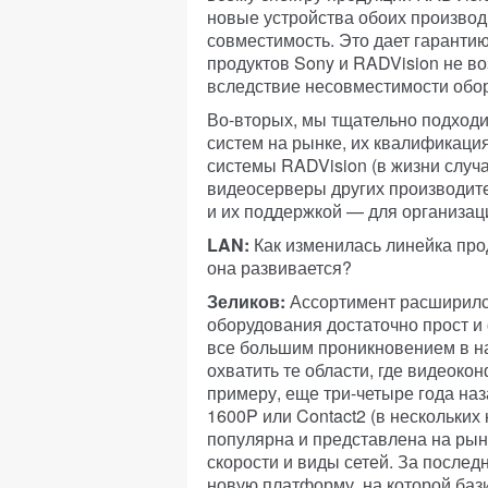
новые устройства обоих производ
совместимость. Это дает гарантию
продуктов Sony и RADVision не во
вследствие несовместимости обо
Во-вторых, мы тщательно подходи
систем на рынке, их квалификация
системы RADVision (в жизни случ
видеосерверы других производит
и их поддержкой — для организа
LAN:
Как изменилась линейка про
она развивается?
Зеликов:
Ассортимент расширился
оборудования достаточно прост и
все большим проникновением в н
охватить те области, где видеоко
примеру, еще три-четыре года на
1600P или Contact2 (в нескольких
популярна и представлена на рын
скорости и виды сетей. За послед
новую платформу, на которой баз