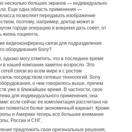
но несколько больших экранов — индивидуально
ала. Еще одна область применения —
класса позволяет передавать изображение
ством, поэтому, например, доктор может в
угом городе операцию и вовремя дать совет, от
ь жизнь пациента.
ие видеоконференц-связи для подразделения
го оборудования Sony?
 однако могу отметить, что в последнее время
 в нашей компании заметно возросло. Это
сетей связи во всем мире и с ростом
освязь посредством сетевых технологий. Sony
оборудования, о чем говорилось выше, причем
ств уже в ближайшее время. В частности, свое
тема для индивидуального применения, она
ами: если сейчас ее комплектация рассчитана на
лжен появиться более экономичный вариант. Кроме
ропы и Америки теперь все большее внимание
опы, России и СНГ.
ление предложить свои оригинальные решения,