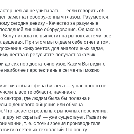
ктор нельзя не учитывать — если говорить об
цен заметна невооруженным глазом. Разумеется,
ому сегодня девизу «Качество за разумные
 последней линейке оборудования. Однако на
 Sony никогда не выпустит на рынок систему, все
а дешевая. При этом мы отдаем себе отчет в том,
едложение конкурентов для аналогичных задач,
еимущества в результате получает заказчик.
 до сих пор достаточно узок. Каким Вы видите
кие наиболее перспективные сегменты можно
ически любая сфера бизнеса — у нас просто не
числить все те области, начиная с
о сектора, где людям была бы полезна и
ельно дешевого общения или обмена
. Что касается реальных рыночных перспектив,
, в других скрытый — уже существует. Развитие
имании, т. е. с точки зрения производителя
развитию сетевых технологий. По опыту