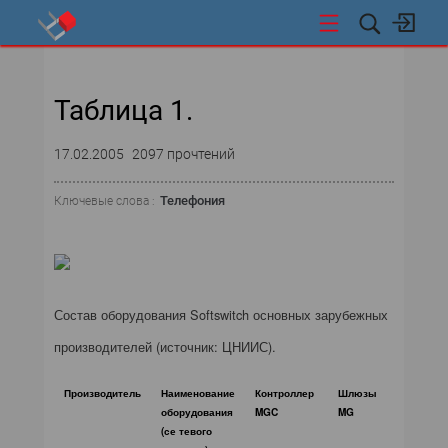
НОВОСТИ
Таблица 1.
СОБЫТИЯ
17.02.2005
2097 прочтений
ЭКСПЕРТИЗА
Телефония
Ключевые слова :
ПОДПИСКА
ЦОДЫ И ОБЛАКА
СЕТИ И ТЕЛЕКОММУНИКАЦИИ
Состав оборудования Softswitch основных зарубежных
производителей (источник: ЦНИИС).
ВИДЕОТЕХНОЛОГИИ
Производитель
Наименование
Контроллер
Шлюзы
Серве
ИССЛЕДОВАНИЯ
оборудования
MGC
MG
прило
(се тевого