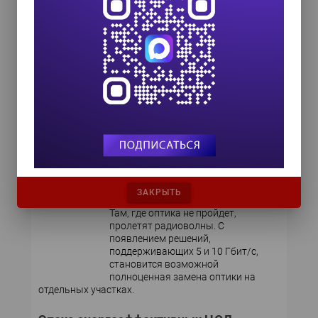
ZTE
ZXSS10
SS10
M100, A200
Мнение эксперта
Радиоканалы mmWave: быстро,
недорого и надежно
ЗАКРЫТЬ
Там, где оптика не пройдет,
пролетят радиоволны. С
появлением решений,
поддерживающих 5 и 10 Гбит/с,
становится возможной
полноценная замена оптики на
отдельных участках.