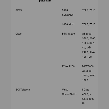
решения)
ЖУРНАЛ
Alcatel
5020
7505, 7510
8790 
АРХИВ
Softswitch
1000 MGC
7505, 7510
8790 
Cisco
BTS 10200
AS5000,
3700, 2600,
1700, 827-
4V, IAD
2400, ATA-
186/188
PGW 2200
MGX8000,
AS5000,
3700, 2600,
1700
ECI Telecom
Veraz
I-Gate
ControlSwitch
4000, I-
Gate 4000
Pro