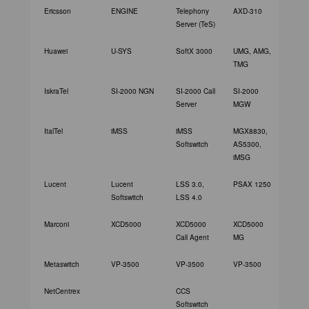
Ericsson
ENGINE
Telephony
AXD-310
Server (TeS)
Huawei
U-SYS
SoftX 3000
UMG, AMG,
TMG
IskraTel
SI-2000 NGN
SI-2000 Call
SI-2000
SI-200
Server
MGW
Media 
ItalTel
iMSS
iMSS
MGX8830,
Softswitch
AS5300,
iMSG
Lucent
Lucent
LSS 3.0,
PSAX 1250
Packet
Softswitch
LSS 4.0
Marconi
XCD5000
XCD5000
XCD5000
Call Agent
MG
Metaswitch
VP-3500
VP-3500
VP-3500
NetCentrex
CCS
SVI
Softswitch
Voice