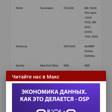
Nortel
Succession
CS-2000
MG 15000
(Pas sport
15000
PVG), MG
3000,
20000,
7000, 9000
Samsung
SSX-5000
AceMAP
Access
Gateway
Sentito
New End Office
NSS
NSS
Siemens
HiE9200
HiE9200
HiG
Читайте нас в Макс
Sonus Networks
Insignus
GSX9000
GSX90
Softswitch
Open
Open
Services
Servic
Switch
Switch
Tekelec
SanteraOne
SanteraOne
TekSer