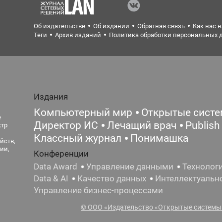
Об издательстве
Об издании
Обратная связь
Как нас 
Теги
Архив изданий
Политика обработки персональных 
Издания
Компьютерный мир
Открытые сист
е
Директор ИС
Лечащий врач
Publish
ктр
Классный журнал
Понимашка
йств,
ии,
Конференции
Data Award
Управление данными
Технолог
Data & AI
Качество данных
Интеллектуальн
Управление бизнес-процессами
© ООО «Издательство «Открытые системы»