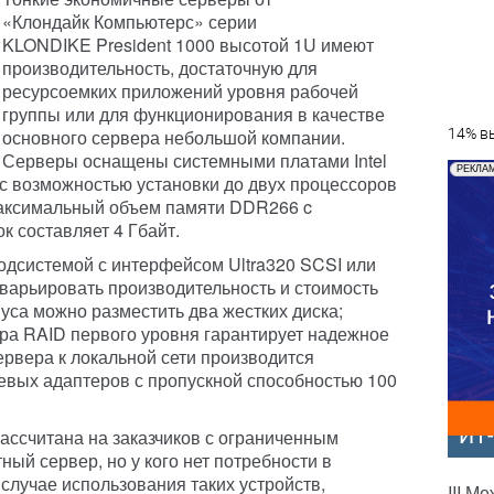
«Клондайк Компьютерс» серии
KLONDIKE President 1000 высотой 1U имеют
производительность, достаточную для
ресурсоемких приложений уровня рабочей
группы или для функционирования в качестве
основного сервера небольшой компании.
14% вы
Серверы оснащены системными платами Intel
РЕКЛА
с возможностью установки до двух процессоров
. Максимальный объем памяти DDR266 c
к составляет 4 Гбайт.
одсистемой с интерфейсом Ultra320 SCSI или
о варьировать производительность и стоимость
уса можно разместить два жестких диска;
ра RAID первого уровня гарантирует надежное
рвера к локальной сети производится
евых адаптеров с пропускной способностью 100
ИТ
ассчитана на заказчиков с ограниченным
ный сервер, но у кого нет потребности в
случае использования таких устройств,
III М