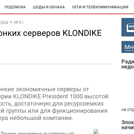
ПОДПИСКА
ЦОДЫ И ОБЛАКА
СЕТИ И ТЕЛЕКОММУНИКАЦИИ
2004
№ 01
онких серверов KLONDIKE
Мн
Ради
недо
Тонкие экономичные серверы от
рии KLONDIKE President 1000 высотой
сть, достаточную для ресурсоемких
ей группы или для функционирования
на отд
вера небольшой компании.
Эпох
начи
Тонкие экономичные серверы от