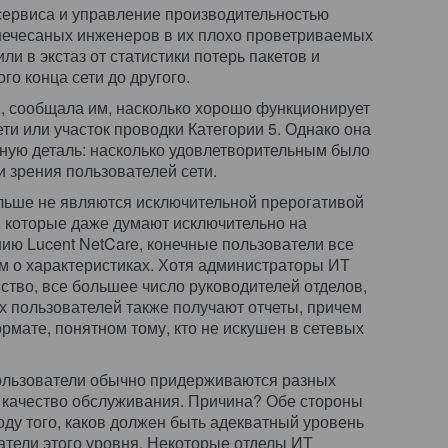
сервиса и управление производительностью
нечесаных инженеров в их плохо проветриваемых
или в экстаз от статистики потерь пакетов и
го конца сети до другого.
и, сообщала им, насколько хорошо функционирует
ети или участок проводки Категории 5. Однако она
ную деталь: насколько удовлетворительным было
и зрения пользователей сети.
ольше не являются исключительной прерогативой
, которые даже думают исключительно на
ию Lucent NetCare, конечные пользователи все
м о характеристиках. Хотя администраторы ИТ
тво, все большее число руководителей отделов,
х пользователей также получают отчеты, причем
ормате, понятном тому, кто не искушен в сетевых
ользователи обычно придерживаются разных
ее качество обслуживания. Причина? Обе стороны
оду того, каков должен быть адекватный уровень
атели этого уровня. Некоторые отделы ИТ