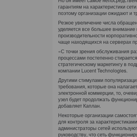
Но он имеет самое непосредствен
гарантиям на характеристики сети
поэтому организации ожидают и т
Резкое увеличение числа обращени
уделяется все большее внимание 
производительности корпоративно
чаще находящихся на серверах пр
«С точки зрения обслуживания ра
процессами постепенно стирается
стратегическому маркетингу в под
компании Lucent Technologies.
Другими стимулами популяризаци
требования, которые она налагает 
электронной коммерции, то, очеви
узел будет продолжать функциони
добавляет Каплан.
Некоторые организации самостоя
для контроля за характеристиками
администраторы сетей используют
руководству, что сеть функционир