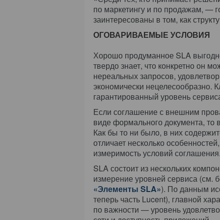
по маркетингу и по продажам, — 
заинтересованы в том, как структ
ОГОВАРИВАЕМЫЕ УСЛОВИЯ
Хорошо продуманное SLA выгодно 
твердо знает, что конкретно он мо
нереальных запросов, удовлетвор
экономически нецелесообразно. К
гарантированный уровень сервис
Если соглашение с внешним прова
виде формального документа, то
Как бы то ни было, в них содерж
отличает несколько особенностей,
измеримость условий соглашения
SLA состоит из нескольких компон
измерение уровней сервиса (см. 
«Элементы SLA»
). По данным ис
теперь часть Lucent), главной хар
по важности — уровень удовлетво
сети и доступность приложений.