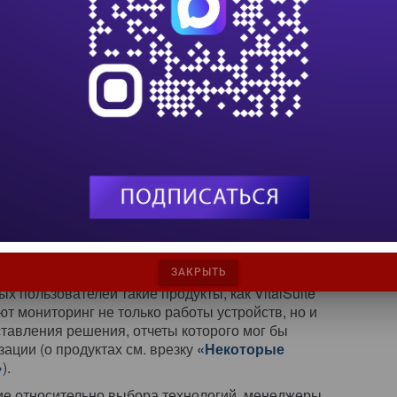
ь в виде четких критериев. Часто администратор
ионируют нормально, поэтому все должно
к конечные пользователи утверждают, что
ботает».
ого пристального внимания: конечному
 данные восемь часов в день круглый год,
какие отчеты, сказать, что сеть работает медленно.
ему угодно утверждать, что все прекрасно (и, с
ьно так), но конечные пользователи ощущают на
имости внутри компании. Сеть, кабели,
ни взаимодействуют между собой, и, хотя каждый
авлять некоторую ценность для слежения за тем,
 картину работы сети нельзя получить посредством
ЗАКРЫТЬ
ых пользователей такие продукты, как VitalSuite
ют мониторинг не только работы устройств, но и
тавления решения, отчеты которого мог бы
ации (о продуктах см. врезку
«Некоторые
»
).
ие относительно выбора технологий, менеджеры