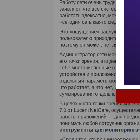
Работу сети очень трудно выразит
заявляет, что все системы функц
работать адекватно, между тем ка
«сегодня сеть как-то медленно ра
Это «ощущение» заслуживает сам
пользователю приходится вводить
поэтому он может, не глядя ни на 
Администратор сети может сколько 
его точки зрения, это действител
себе многочисленные взаимозавис
устройства и приложения — все о
отдельный параметр может предст
что работает, а что нет, истинную
суммирования отдельных метрик.
В целях учета точки зрения конечн
7.0 от Lucent NetCare, осуществля
работы приложений — для предос
понимать любой сотрудник организ
инструменты для мониторинга
«Среди тех, кто принимает решен