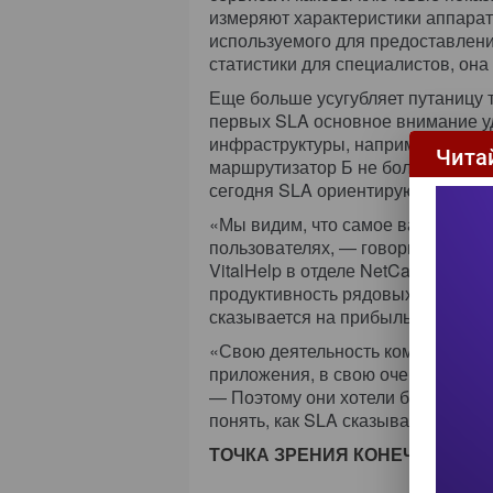
измеряют характеристики аппарат
используемого для предоставлени
статистики для специалистов, она
Еще больше усугубляет путаницу 
первых SLA основное внимание у
инфраструктуры, например тому, 
Чита
маршрутизатор Б не более чем за
сегодня SLA ориентируются на пр
«Мы видим, что самое важное — то
пользователях, — говорит Энди Би
VitalHelp в отделе NetCare компан
продуктивность рядовых пользов
сказывается на прибыльности ком
«Свою деятельность компания ос
приложения, в свою очередь, зави
— Поэтому они хотели бы иметь к
понять, как SLA сказываются на и
ТОЧКА ЗРЕНИЯ КОНЕЧНЫХ ПО