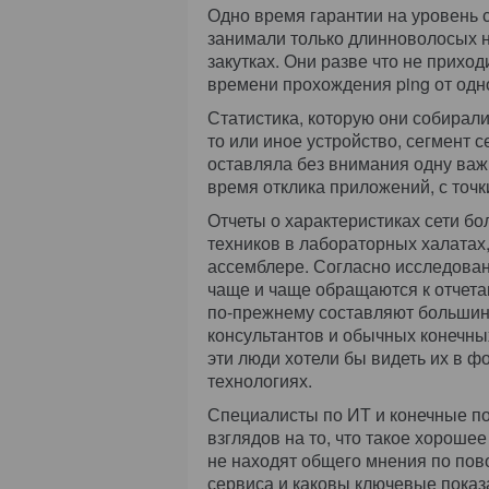
Одно время гарантии на уровень 
занимали только длинноволосых 
закутках. Они разве что не приход
времени прохождения
ping
от одно
Статистика, которую они собирал
то или иное устройство, сегмент с
оставляла без внимания одну важ
время отклика приложений, с точк
Отчеты о характеристиках сети б
техников в лабораторных халатах
ассемблере. Согласно исследован
чаще и чаще обращаются к отчета
по-прежнему составляют большинс
консультантов и обычных конечны
эти люди хотели бы видеть их в ф
технологиях.
Специалисты по ИТ и конечные п
взглядов на то, что такое хорош
не находят общего мнения по пов
сервиса и каковы ключевые показ