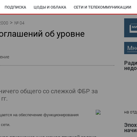
ПОДПИСКА
ЦОДЫ И ОБЛАКА
СЕТИ И ТЕЛЕКОММУНИКАЦИИ
2000
№ 04
оглашений об уровне
Мн
тение
Ради
недо
ничего общего со слежкой ФБР за
гг.
на отд
щается на обеспечение функционирования
 сети.
Эпох
начи