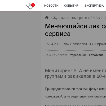
НОВОСТИ
СОБЫТИЯ
ЭКСПЕРТИЗА
Журнал сетевых решений/LAN
Меняющийся лик с
сервиса
16.04.2000
Дэн Блачарски
3331 проч
Управление
Стратегия
Ключевые слова :
Мониторинг SLA не имеет 
группами радикалов в 60-е 
При предоставлении гарантий фокус сме
приложений, а не отдельных компонентов