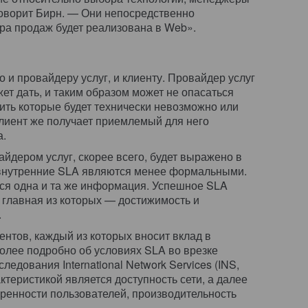
говорит Бирн. — Они непосредственно
ура продаж будет реализована в Web».
и провайдеру услуг, и клиенту. Провайдер услуг
жет дать, и таким образом может не опасаться
ить которые будет технически невозможно или
лиент же получает приемлемый для него
а.
йдером услуг, скорее всего, будет выражено в
 внутренние SLA являются менее формальными.
ится одна и та же информация. Успешное SLA
 главная из которых — достижимость и
.
ентов, каждый из которых вносит вклад в
более подробно об условиях SLA во врезке
следования International Network Services (INS,
актеристикой является доступность сети, а далее
ренности пользователей, производительность