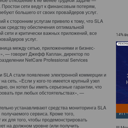
ное отношение к не менее трудной задаче —
. Простои сети ведут к финансовым потерям,
ребуют большего от своих провайдеров услуг.
й к сторонним услугам привело к тому, что SLA
как средству обеспечения оптимальной
й сети и критически важных приложений, все
14% вы
овайдеров услуг.
РЕКЛА
зница между сетью, приложениями и бизнес-
», — говорит Джефф Каплан, директор по
разделении NetCare Professional Services
и SLA стали появление электронной коммерции и
на сеть. «Если у кого-то имеется крупный узел
дно, он хотел бы иметь серьезные гарантии, что
ровать при любых обстоятельствах», —
тельно устанавливают средства мониторинга SLA
ИТ
 получаемого сервиса. Кроме того,
 их для того, чтобы продемонстрировать
ует на должном уровне (или получить
III М