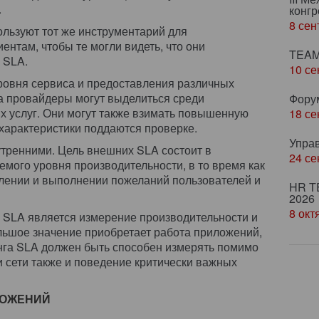
.
конгр
8 сен
льзуют тот же инструментарий для
ентам, чтобы те могли видеть, что они
TEAM
 SLA.
10 се
уровня сервиса и предоставления различных
а провайдеры могут выделиться среди
Фору
 услуг. Они могут также взимать повышенную
18 се
х характеристики поддаются проверке.
Упра
тренними. Цель внешних SLA состоит в
24 се
емого уровня производительности, в то время как
лении и выполнении пожеланий пользователей и
HR T
2026
8 окт
 SLA является измерение производительности и
ольшое значение приобретает работа приложений,
нга SLA должен быть способен измерять помимо
и сети также и поведение критически важных
ЛОЖЕНИЙ