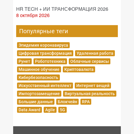
HR TECH + ИИ ТРАНСФОРМАЦИЯ 2026
8 октября 2026
Популярные теги
Эпидемия коронавируса
Цифровая трансформация
Удаленная работа
Рунет
Робототехника
Облачные сервисы
Машинное обучение
Криптовалюта
Кибербезопасность
Искусственный интеллект
Интернет вещей
Импортозамещение
Виртуальная реальность
Большие данные
Блокчейн
RPA
Data Award
Agile
5G