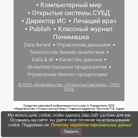
Компьютерный мир
Открытые системы.СУБД
Директор ИС
Лечащий врач
Publish
Классный журнал
Понимашка
Data Award
Управление данными
Технологии бизнес-аналитики
Data & AI
Качество данных
Интеллектуальное предприятие
Управление бизнес-процессами
© ООО «Издательство «Открытые системы», 1992-
2026.
Средство массовой информации www.osp.ru Учредитель: ООО
«Издательство «Открытые системы» Главный редактор: Христов П.В. Адрес
электронной почты редакции: info@osp.ru
Мы используем cookie, чтобы сделать наш сайт удобнее для вас.
Телефон редакции: 7 (499) 703-18-54 Возрастная маркировка: 12+
Свидетельство о регистрации СМИ сетевого издания Эл.№ ФС77-62008 от
Оставаясь на сайте, вы даете свое согласие на использование
05 июня 2015 г. выдано Роскомнадзором.
cookie. Подробнее см.
Политику обработки персональных данных
Закрыть