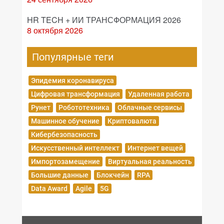
HR TECH + ИИ ТРАНСФОРМАЦИЯ 2026
8 октября 2026
Популярные теги
Эпидемия коронавируса
Цифровая трансформация
Удаленная работа
Рунет
Робототехника
Облачные сервисы
Машинное обучение
Криптовалюта
Кибербезопасность
Искусственный интеллект
Интернет вещей
Импортозамещение
Виртуальная реальность
Большие данные
Блокчейн
RPA
Data Award
Agile
5G