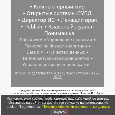
Компьютерный мир
Открытые системы.СУБД
Директор ИС
Лечащий врач
Publish
Классный журнал
Понимашка
Data Award
Управление данными
Технологии бизнес-аналитики
Data & AI
Качество данных
Интеллектуальное предприятие
Управление бизнес-процессами
© ООО «Издательство «Открытые системы», 1992-
2026.
Средство массовой информации www.osp.ru Учредитель: ООО
«Издательство «Открытые системы» Главный редактор: Христов П.В. Адрес
электронной почты редакции: info@osp.ru
Мы используем cookie, чтобы сделать наш сайт удобнее для вас.
Телефон редакции: 7 (499) 703-18-54 Возрастная маркировка: 12+
Свидетельство о регистрации СМИ сетевого издания Эл.№ ФС77-62008 от
Оставаясь на сайте, вы даете свое согласие на использование
05 июня 2015 г. выдано Роскомнадзором.
cookie. Подробнее см.
Политику обработки персональных данных
Закрыть