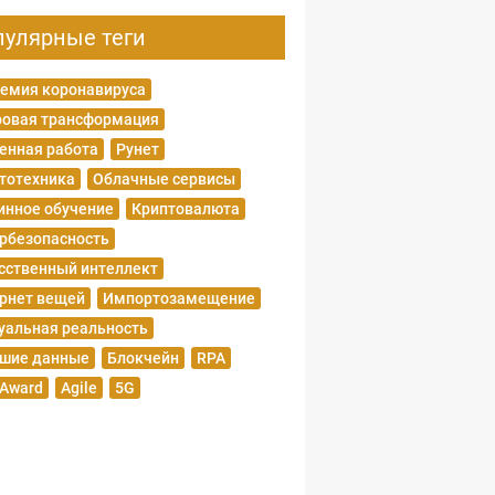
пулярные теги
емия коронавируса
овая трансформация
енная работа
Рунет
тотехника
Облачные сервисы
нное обучение
Криптовалюта
рбезопасность
сственный интеллект
рнет вещей
Импортозамещение
уальная реальность
шие данные
Блокчейн
RPA
 Award
Agile
5G