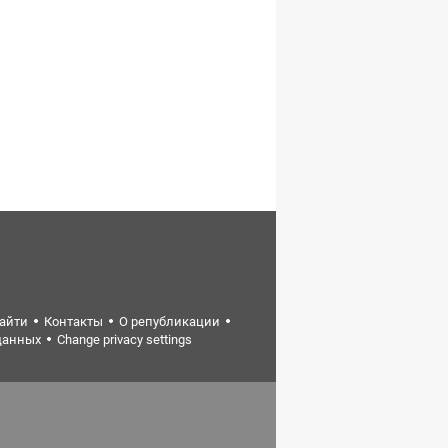
найти
Контакты
О републикации
данных
Change privacy settings