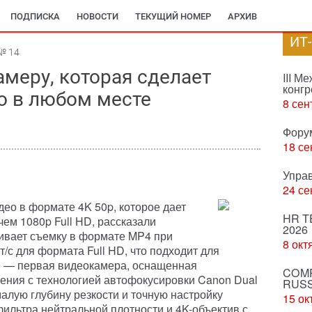
ПОДПИСКА
НОВОСТИ
ТЕКУЩИЙ НОМЕР
АРХИВ
ИТ
№ 14
амеру, которая сделает
III М
конгр
о в любом месте
8 сен
Фору
18 се
Упра
24 се
део в формате 4K 50p, которое дает
HR T
ем 1080p Full HD, рассказали
2026
ивает съемку в формате MP4 при
8 окт
/с для формата Full HD, что подходит для
0 — первая видеокамера, оснащенная
COMP
ния с технологией автофокусировки Canon Dual
RUSS
алую глубину резкости и точную настройку
15 ок
фильтра нейтральной плотности и 4K-объектив с