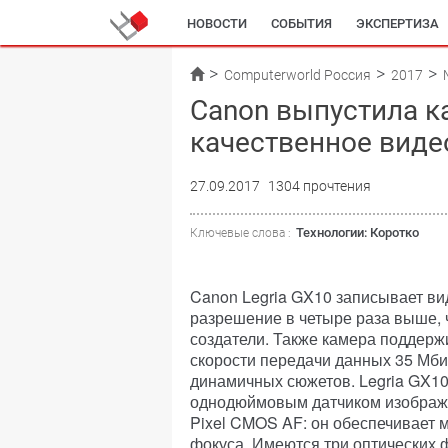
НОВОСТИ
СОБЫТИЯ
ЭКСПЕРТИЗА
Computerworld Россия
2017
Canon выпустила к
качественное виде
27.09.2017
1304 прочтения
Технологии: Коротко
Ключевые слова :
Canon Legria GX10 записывает ви
разрешение в четыре раза выше, ч
создатели. Также камера поддерж
скорости передачи данных 35 Мбит
динамичных сюжетов. Legria GX1
однодюймовым датчиком изображе
Pixel CMOS AF: он обеспечивает м
фокуса. Имеются три оптических 