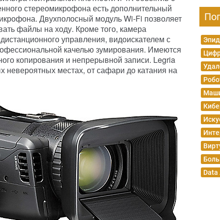
енного стереомикрофона есть дополнительный
По
икрофона. Двухполосный модуль Wi-Fi позволяет
ать файлы на ходу. Кроме того, камера
дистанционного управления, видоискателем с
Эпид
рофессиональной качелью зумирования. Имеются
Цифр
ного копирования и непрерывной записи. Legria
Удал
х невероятных местах, от сафари до катания на
Робо
Маши
Кибе
Иску
Инте
Вирт
Боль
Data