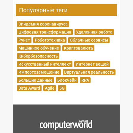
Популярные теги
Эпидемия коронавируса
Цифровая трансформация
Удаленная работа
Рунет
Робототехника
Облачные сервисы
Машинное обучение
Криптовалюта
Кибербезопасность
Искусственный интеллект
Интернет вещей
Импортозамещение
Виртуальная реальность
Большие данные
Блокчейн
RPA
Data Award
Agile
5G