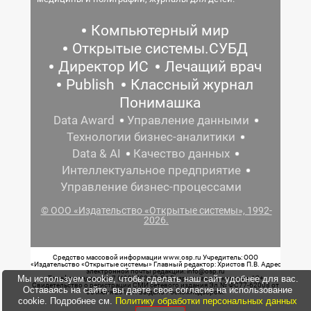
Компьютерный мир
Открытые системы.СУБД
Директор ИС
Лечащий врач
Publish
Классный журнал
Понимашка
Data Award
Управление данными
Технологии бизнес-аналитики
Data & AI
Качество данных
Интеллектуальное предприятие
Управление бизнес-процессами
© ООО «Издательство «Открытые системы», 1992-
2026.
Средство массовой информации www.osp.ru Учредитель: ООО
«Издательство «Открытые системы» Главный редактор: Христов П.В. Адрес
электронной почты редакции: info@osp.ru
Мы используем cookie, чтобы сделать наш сайт удобнее для вас.
Телефон редакции: 7 (499) 703-18-54 Возрастная маркировка: 12+
Свидетельство о регистрации СМИ сетевого издания Эл.№ ФС77-62008 от
Оставаясь на сайте, вы даете свое согласие на использование
05 июня 2015 г. выдано Роскомнадзором.
cookie. Подробнее см.
Политику обработки персональных данных