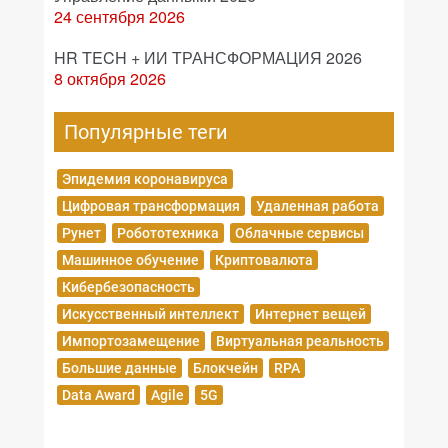
24 сентября 2026
HR TECH + ИИ ТРАНСФОРМАЦИЯ 2026
8 октября 2026
Популярные теги
Эпидемия коронавируса
Цифровая трансформация
Удаленная работа
Рунет
Робототехника
Облачные сервисы
Машинное обучение
Криптовалюта
Кибербезопасность
Искусственный интеллект
Интернет вещей
Импортозамещение
Виртуальная реальность
Большие данные
Блокчейн
RPA
Data Award
Agile
5G