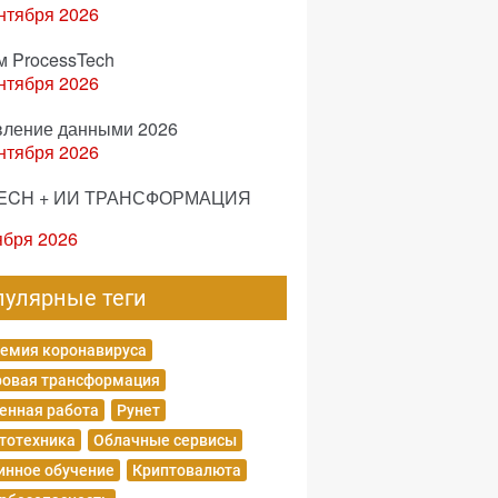
нтября 2026
м ProcessTech
нтября 2026
вление данными 2026
нтября 2026
ECH + ИИ ТРАНСФОРМАЦИЯ
ября 2026
пулярные теги
емия коронавируса
овая трансформация
енная работа
Рунет
тотехника
Облачные сервисы
нное обучение
Криптовалюта