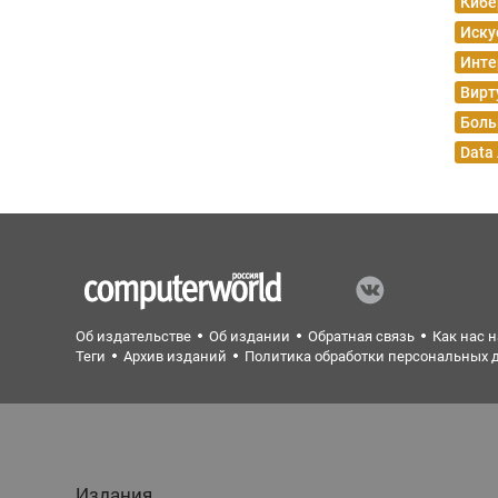
Кибе
Иску
Инте
Вирт
Боль
Data
Об издательстве
Об издании
Обратная связь
Как нас 
Теги
Архив изданий
Политика обработки персональных 
Издания