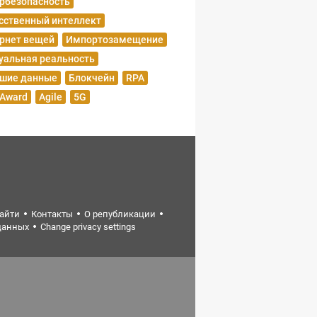
рбезопасность
сственный интеллект
рнет вещей
Импортозамещение
уальная реальность
шие данные
Блокчейн
RPA
 Award
Agile
5G
найти
Контакты
О републикации
данных
Change privacy settings