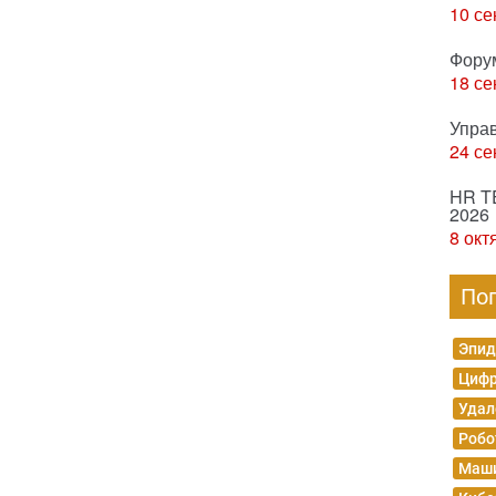
10 се
Фору
18 се
Упра
24 се
HR T
2026
8 окт
По
Эпид
Цифр
Удал
Робо
Маши