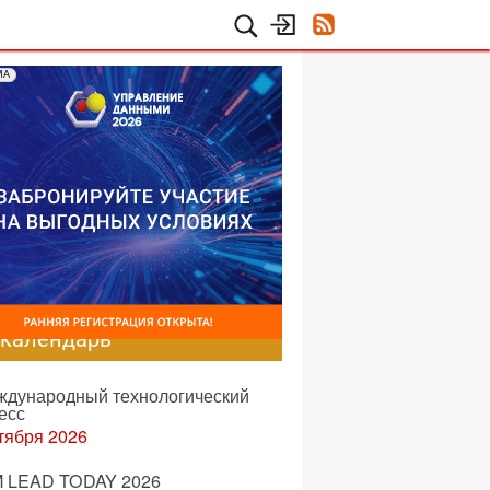
МА
-календарь
еждународный технологический
есс
тября 2026
 LEAD TODAY 2026