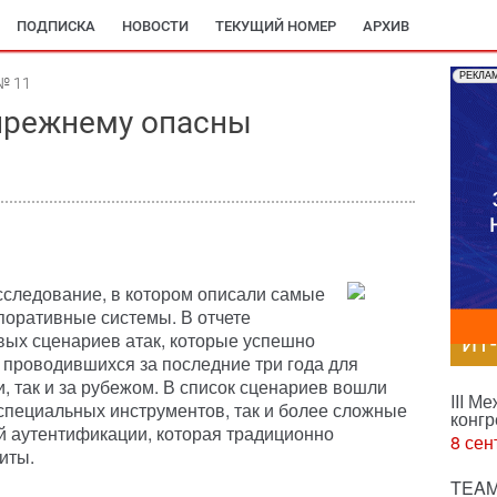
ПОДПИСКА
НОВОСТИ
ТЕКУЩИЙ НОМЕР
АРХИВ
РЕКЛА
№ 11
прежнему опасны
исследование, в котором описали самые
поративные системы. В отчете
вых сценариев атак, которые успешно
ИТ
 проводившихся за последние три года для
, так и за рубежом. В список сценариев вошли
III М
 специальных инструментов, так и более сложные
конгр
й аутентификации, которая традиционно
8 сен
иты.
TEAM