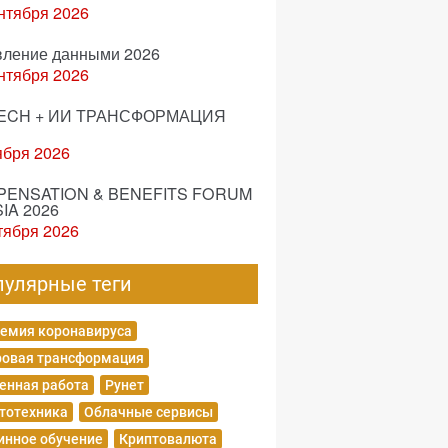
нтября 2026
вление данными 2026
нтября 2026
ECH + ИИ ТРАНСФОРМАЦИЯ
ября 2026
ENSATION & BENEFITS FORUM
IA 2026
тября 2026
пулярные теги
емия коронавируса
овая трансформация
енная работа
Рунет
тотехника
Облачные сервисы
нное обучение
Криптовалюта