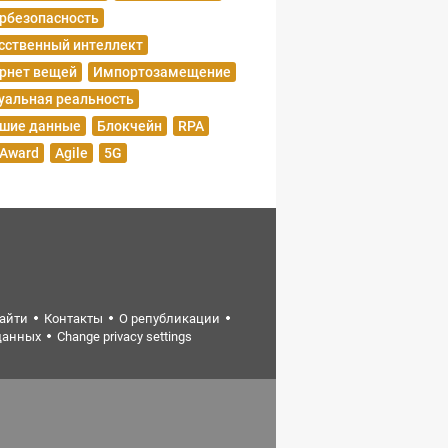
рбезопасность
сственный интеллект
рнет вещей
Импортозамещение
уальная реальность
шие данные
Блокчейн
RPA
 Award
Agile
5G
найти
Контакты
О републикации
данных
Change privacy settings