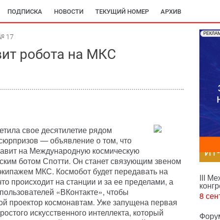
ПОДПИСКА
НОВОСТИ
ТЕКУЩИЙ НОМЕР
АРХИВ
РЕКЛА
№ 17
вит робота на МКС
етила свое десятилетие рядом
сюрпризов — объявление о том, что
равит на Международную космическую
ИТ
ским ботом Спотти. Он станет связующим звеном
экипажем МКС. Космобот будет передавать на
III М
то происходит на станции и за ее пределами, а
конгр
 пользователей «ВКонтакте», чтобы
8 сен
ой проектор космонавтам. Уже запущена первая
ростого искусственного интеллекта, который
Фору