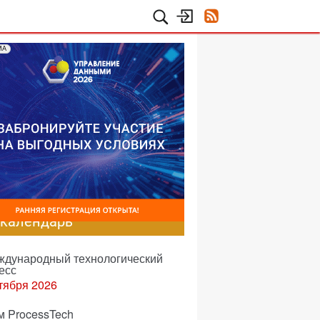
МА
-календарь
еждународный технологический
есс
тября 2026
м ProcessTech