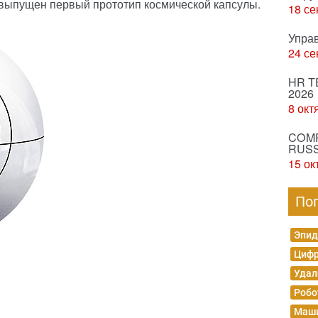
и выпущен первый прототип космической капсулы.
18 се
Упра
24 се
HR T
2026
8 окт
COMP
RUSS
15 ок
По
Эпид
Цифр
Удал
Робо
Маши