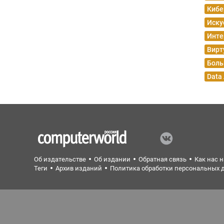
Кибе
Иску
Инте
Вирт
Боль
Data
Об издательстве
Об издании
Обратная связь
Как нас 
Теги
Архив изданий
Политика обработки персональных 