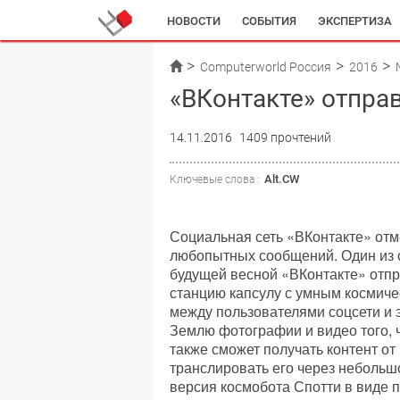
НОВОСТИ
СОБЫТИЯ
ЭКСПЕРТИЗА
Computerworld Россия
2016
«ВКонтакте» отпра
14.11.2016
1409 прочтений
Alt.CW
Ключевые слова :
Социальная сеть «ВКонтакте» отм
любопытных сообщений. Один из 
будущей весной «ВКонтакте» отп
станцию капсулу с умным космиче
между пользователями соцсети и 
Землю фотографии и видео того, ч
также сможет получать контент от
транслировать его через небольш
версия космобота Спотти в виде п