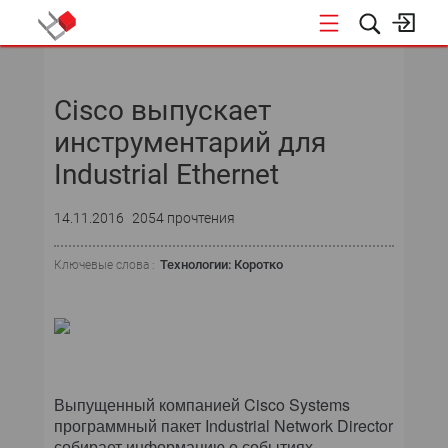
НОВОСТИ
Cisco выпускает
СОБЫТИЯ
инструментарий для
ЭКСПЕРТИЗА
Industrial Ethernet
ПОДПИСКА
14.11.2016
2054 прочтения
НОВОСТИ
Технологии: Коротко
Ключевые слова :
ТЕКУЩИЙ НОМЕР
АРХИВ
Выпущенный компанией Cisco Systems
программный пакет Industrial Network Director
собирает информацию о событиях,