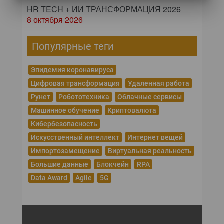
HR TECH + ИИ ТРАНСФОРМАЦИЯ 2026
8 октября 2026
Популярные теги
Эпидемия коронавируса
Цифровая трансформация
Удаленная работа
Рунет
Робототехника
Облачные сервисы
Машинное обучение
Криптовалюта
Кибербезопасность
Искусственный интеллект
Интернет вещей
Импортозамещение
Виртуальная реальность
Большие данные
Блокчейн
RPA
Data Award
Agile
5G