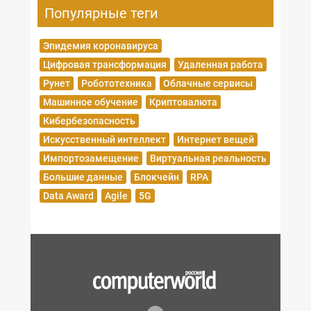
Популярные теги
Эпидемия коронавируса
Цифровая трансформация
Удаленная работа
Рунет
Робототехника
Облачные сервисы
Машинное обучение
Криптовалюта
Кибербезопасность
Искусственный интеллект
Интернет вещей
Импортозамещение
Виртуальная реальность
Большие данные
Блокчейн
RPA
Data Award
Agile
5G