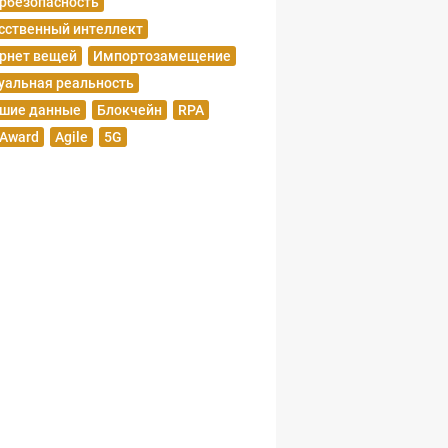
рбезопасность
сственный интеллект
рнет вещей
Импортозамещение
уальная реальность
шие данные
Блокчейн
RPA
 Award
Agile
5G