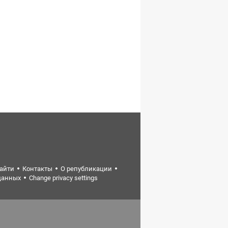
найти
Контакты
О републикации
данных
Change privacy settings