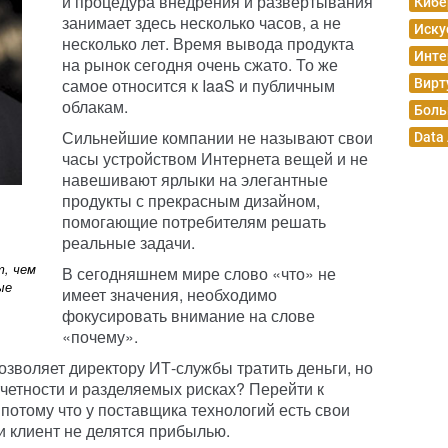
и процедура внедрения и развертывания
Кибе
занимает здесь несколько часов, а не
Иску
несколько лет. Время вывода продукта
Инте
на рынок сегодня очень сжато. То же
самое относится к IaaS и публичным
Вирт
облакам.
Боль
Сильнейшие компании не называют свои
Data
часы устройством Интернета вещей и не
навешивают ярлыки на элегантные
продукты с прекрасным дизайном,
помогающие потребителям решать
реальные задачи.
т, чем
В сегодняшнем мире слово «что» не
ые
имеет значения, необходимо
фокусировать внимание на слове
«почему».
зволяет директору ИТ-службы тратить деньги, но
тчетности и разделяемых рисках? Перейти к
потому что у поставщика технологий есть свои
и клиент не делятся прибылью.