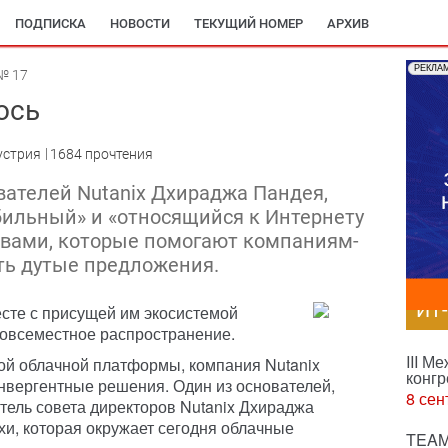
ПОДПИСКА
НОВОСТИ
ТЕКУЩИЙ НОМЕР
АРХИВ
РЕКЛА
№ 17
ось
устрия
1684 прочтения
вателей Nutanix Дхираджа Пандея,
ильный» и «относящийся к Интернету
овами, которые помогают компаниям-
ь дутые предложения.
ИТ
сте с присущей им экосистемой
повсеместное распространение.
III М
ой облачной платформы, компания Nutanix
конгр
нвергентные решения. Один из основателей,
8 сен
тель совета директоров Nutanix Дхираджа
хи, которая окружает сегодня облачные
TEAM