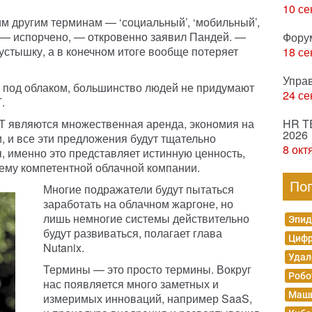
10 се
им другим терминам — ‘социальный’, ‘мобильный’,
 — испорчено, — откровенно заявил Пандей. —
Фору
устышку, а в конечном итоге вообще потеряет
18 се
Упра
я под облаком, большинство людей не придумают
24 се
.
Т являются множественная аренда, экономия на
HR T
2026
, и все эти предложения будут тщательно
8 окт
, именно это представляет истинную ценность,
ему компетентной облачной компании.
По
Многие подражатели будут пытаться
заработать на облачном жаргоне, но
лишь немногие системы действительно
Эпид
будут развиваться, полагает глава
Цифр
Nutanix.
Удал
Термины — это просто термины. Вокруг
Робо
нас появляется много заметных и
Маши
измеримых инноваций, например SaaS,