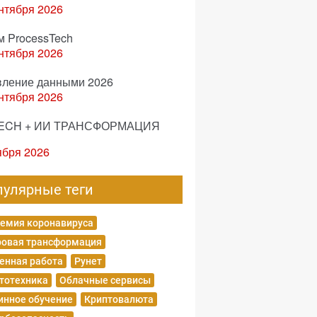
нтября 2026
м ProcessTech
нтября 2026
вление данными 2026
нтября 2026
ECH + ИИ ТРАНСФОРМАЦИЯ
ября 2026
пулярные теги
емия коронавируса
овая трансформация
енная работа
Рунет
тотехника
Облачные сервисы
нное обучение
Криптовалюта