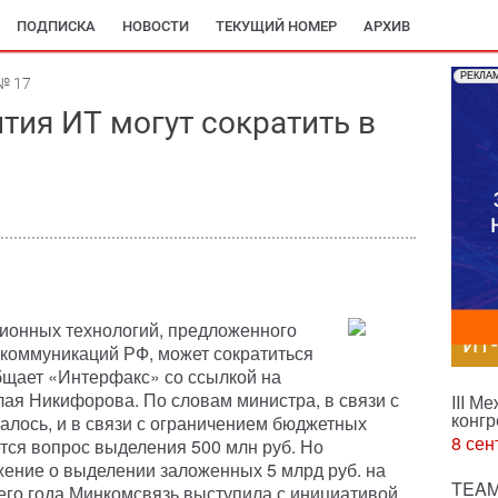
ПОДПИСКА
НОВОСТИ
ТЕКУЩИЙ НОМЕР
АРХИВ
РЕКЛА
№ 17
тия ИТ могут сократить в
ионных технологий, предложенного
ИТ
коммуникаций РФ, может сократиться
ообщает «Интерфакс» со ссылкой на
ая Никифорова. По словам министра, в связи с
III М
конгр
алось, и в связи с ограничением бюджетных
8 сен
ется вопрос выделения 500 млн руб. Но
ение о выделении заложенных 5 млрд руб. на
TEAM
щего года Минкомсвязь выступила с инициативой