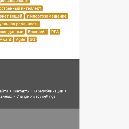
рбезопасность
сственный интеллект
рнет вещей
Импортозамещение
уальная реальность
шие данные
Блокчейн
RPA
 Award
Agile
5G
найти
Контакты
О републикации
данных
Change privacy settings