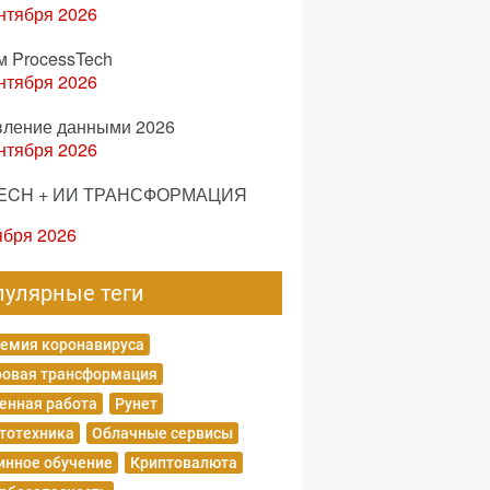
нтября 2026
м ProcessTech
нтября 2026
вление данными 2026
нтября 2026
ECH + ИИ ТРАНСФОРМАЦИЯ
ября 2026
пулярные теги
емия коронавируса
овая трансформация
енная работа
Рунет
тотехника
Облачные сервисы
нное обучение
Криптовалюта