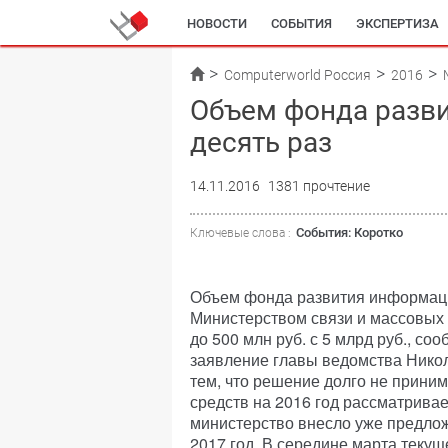
НОВОСТИ
СОБЫТИЯ
ЭКСПЕРТИЗА
Computerworld Россия
2016
Объем фонда разви
десять раз
14.11.2016
1381 прочтение
События: Коротко
Ключевые слова :
Объем фонда развития информац
Министерством связи и массовых 
до 500 млн руб. с 5 млрд руб., с
заявление главы ведомства Никол
тем, что решение долго не приним
средств на 2016 год рассматрива
министерство внесло уже предлож
2017 год. В середине марта теку