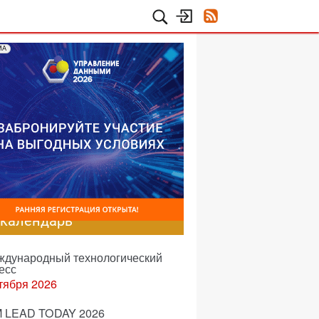
МА
-календарь
еждународный технологический
есс
тября 2026
 LEAD TODAY 2026