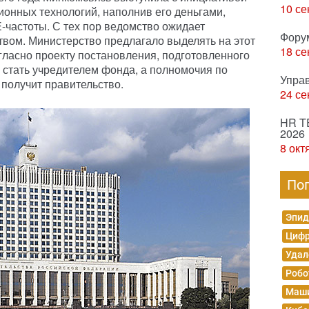
10 се
онных технологий, наполнив его деньгами,
-частоты. С тех пор ведомство ожидает
Фору
твом. Министерство предлагало выделять на этот
18 се
гласно проекту постановления, подготовленного
стать учредителем фонда, а полномочия по
Упра
получит правительство.
24 се
HR T
2026
8 окт
По
Эпид
Цифр
Удал
Робо
Маши