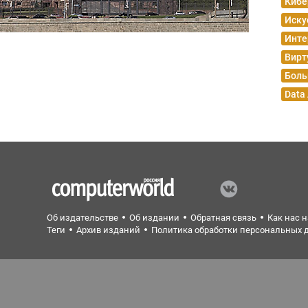
Кибе
Иску
Инте
Вирт
Боль
Data
Об издательстве
Об издании
Обратная связь
Как нас 
Теги
Архив изданий
Политика обработки персональных 