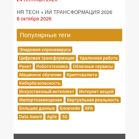
HR TECH + ИИ ТРАНСФОРМАЦИЯ 2026
8 октября 2026
Популярные теги
Эпидемия коронавируса
Цифровая трансформация
Удаленная работа
Рунет
Робототехника
Облачные сервисы
Машинное обучение
Криптовалюта
Кибербезопасность
Искусственный интеллект
Интернет вещей
Импортозамещение
Виртуальная реальность
Большие данные
Блокчейн
RPA
Data Award
Agile
5G