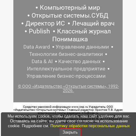
Компьютерный мир
Открытые системы.СУБД
Директор ИС
Лечащий врач
Publish
Классный журнал
Понимашка
Data Award
Управление данными
Технологии бизнес-аналитики
Data & AI
Качество данных
Интеллектуальное предприятие
Управление бизнес-процессами
© ООО «Издательство «Открытые системы», 1992-
2026.
Средство массовой информации www.osp.ru Учредитель: ООО
«Издательство «Открытые системы» Главный редактор: Христов П.В. Адрес
электронной почты редакции: info@osp.ru
Мы используем cookie, чтобы сделать наш сайт удобнее для вас.
Телефон редакции: 7 (499) 703-18-54 Возрастная маркировка: 12+
Свидетельство о регистрации СМИ сетевого издания Эл.№ ФС77-62008 от
Оставаясь на сайте, вы даете свое согласие на использование
05 июня 2015 г. выдано Роскомнадзором.
cookie. Подробнее см.
Политику обработки персональных данных
Закрыть