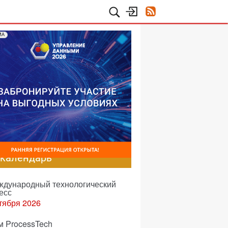
МА
-календарь
еждународный технологический
есс
тября 2026
м ProcessTech