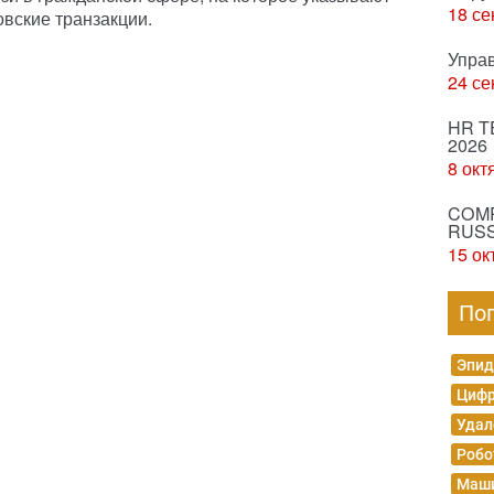
18 се
овские транзакции.
Упра
24 се
HR T
2026
8 окт
COMP
RUSS
15 ок
По
Эпид
Цифр
Удал
Робо
Маши