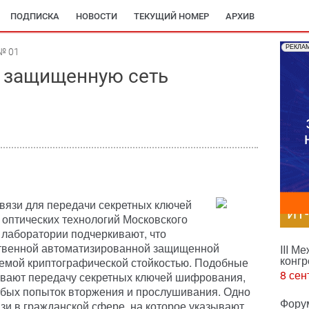
ПОДПИСКА
НОВОСТИ
ТЕКУЩИЙ НОМЕР
АРХИВ
РЕКЛА
№ 01
и защищенную сеть
вязи для передачи секретных ключей
ИТ
 оптических технологий Московского
 лаборатории подчеркивают, что
ственной автоматизированной защищенной
III М
конгр
уемой криптографической стойкостью. Подобные
8 сен
ивают передачу секретных ключей шифрования,
юбых попыток вторжения и прослушивания. Одно
Фору
зи в гражданской сфере, на которое указывают