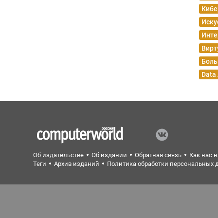
Кибе
Иску
Инте
Вирт
Боль
Data
Об издательстве
Об издании
Обратная связь
Как нас 
Теги
Архив изданий
Политика обработки персональных 