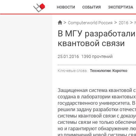
НОВОСТИ
СОБЫТИЯ
ЭКСПЕРТИЗА
Computerworld Россия
2016
В МГУ разработал
квантовой связи
25.01.2016
1390 прочтений
Технологии: Коротко
Ключевые слова :
Защищенная система квантовой с
создана в лаборатории квантовых
государственного университета. В
решили задачу разработки отече
системы квантовой связи с доказ
системы связи не только обеспеч
но и гарантируют обнаружение л
из применений новой системы свя