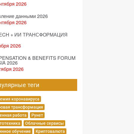
нтября 2026
вление данными 2026
нтября 2026
ECH + ИИ ТРАНСФОРМАЦИЯ
ября 2026
ENSATION & BENEFITS FORUM
IA 2026
тября 2026
пулярные теги
емия коронавируса
овая трансформация
енная работа
Рунет
тотехника
Облачные сервисы
нное обучение
Криптовалюта