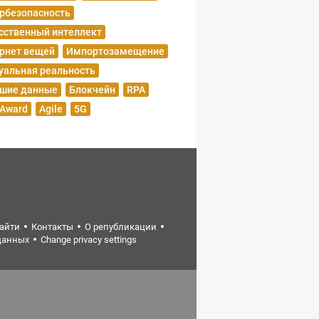
рбезопасность
сственный интеллект
рнет вещей
Импортозамещение
уальная реальность
шие данные
Блокчейн
RPA
 Award
Agile
5G
найти
Контакты
О републикации
данных
Change privacy settings