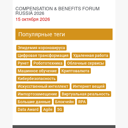
COMPENSATION & BENEFITS FORUM
RUSSIA 2026
15 октября 2026
Популярные теги
Эпидемия коронавируса
Цифровая трансформация
Удаленная работа
Рунет
Робототехника
Облачные сервисы
Машинное обучение
Криптовалюта
Кибербезопасность
Искусственный интеллект
Интернет вещей
Импортозамещение
Виртуальная реальность
Большие данные
Блокчейн
RPA
Data Award
Agile
5G