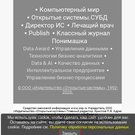
Компьютерный мир
Открытые системы.СУБД
Директор ИС
Лечащий врач
Publish
Классный журнал
Понимашка
Data Award
Управление данными
Технологии бизнес-аналитики
Data & AI
Качество данных
Интеллектуальное предприятие
Управление бизнес-процессами
© ООО «Издательство «Открытые системы», 1992-
2026.
Средство массовой информации www.osp.ru Учредитель: ООО
«Издательство «Открытые системы» Главный редактор: Христов П.В. Адрес
электронной почты редакции: info@osp.ru
Мы используем cookie, чтобы сделать наш сайт удобнее для вас.
Телефон редакции: 7 (499) 703-18-54 Возрастная маркировка: 12+
Свидетельство о регистрации СМИ сетевого издания Эл.№ ФС77-62008 от
Оставаясь на сайте, вы даете свое согласие на использование
05 июня 2015 г. выдано Роскомнадзором.
cookie. Подробнее см.
Политику обработки персональных данных
Закрыть