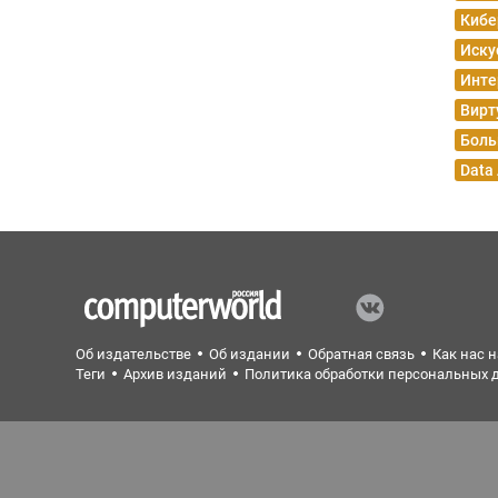
Кибе
Иску
Инте
Вирт
Боль
Data
Об издательстве
Об издании
Обратная связь
Как нас 
Теги
Архив изданий
Политика обработки персональных 