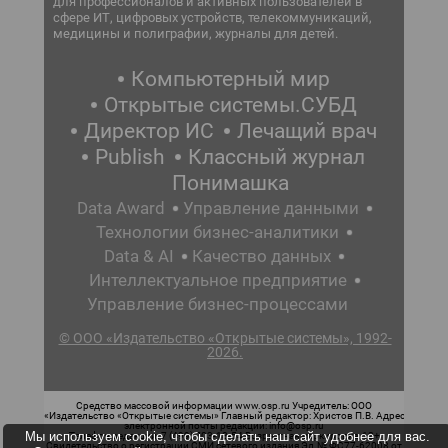
для профессионалов и активных пользователей в
сфере ИТ, цифровых устройств, телекоммуникаций,
медицины и полиграфии, журналы для детей.
Компьютерный мир
Открытые системы.СУБД
Директор ИС
Лечащий врач
Publish
Классный журнал
Понимашка
Data Award
Управление данными
Технологии бизнес-аналитики
Data & AI
Качество данных
Интеллектуальное предприятие
Управление бизнес-процессами
© ООО «Издательство «Открытые системы», 1992-
2026.
Средство массовой информации www.osp.ru Учредитель: ООО
«Издательство «Открытые системы» Главный редактор: Христов П.В. Адрес
электронной почты редакции: info@osp.ru
Мы используем cookie, чтобы сделать наш сайт удобнее для вас.
Телефон редакции: 7 (499) 703-18-54 Возрастная маркировка: 12+
Свидетельство о регистрации СМИ сетевого издания Эл.№ ФС77-62008 от