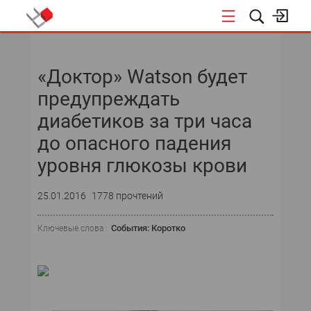
НОВОСТИ
«Доктор» Watson будет
СОБЫТИЯ
предупреждать
ЭКСПЕРТИЗА
диабетиков за три часа
до опасного падения
ПОДПИСКА
уровня глюкозы крови
НОВОСТИ
25.01.2016
1778 прочтений
ТЕКУЩИЙ НОМЕР
События: Коротко
Ключевые слова :
АРХИВ