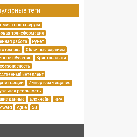
пулярные теги
емия коронавируса
овая трансформация
енная работа
Рунет
тотехника
Облачные сервисы
нное обучение
Криптовалюта
рбезопасность
сственный интеллект
рнет вещей
Импортозамещение
уальная реальность
шие данные
Блокчейн
RPA
 Award
Agile
5G