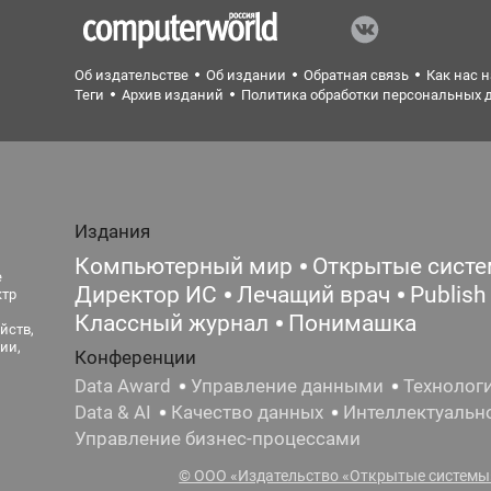
Об издательстве
Об издании
Обратная связь
Как нас 
Теги
Архив изданий
Политика обработки персональных 
Издания
Компьютерный мир
Открытые сист
е
Директор ИС
Лечащий врач
Publish
ктр
Классный журнал
Понимашка
йств,
ии,
Конференции
Data Award
Управление данными
Технолог
Data & AI
Качество данных
Интеллектуальн
Управление бизнес-процессами
© ООО «Издательство «Открытые системы»