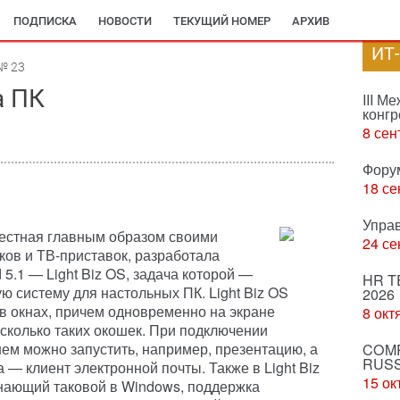
ПОДПИСКА
НОВОСТИ
ТЕКУЩИЙ НОМЕР
АРХИВ
ИТ
№ 23
а ПК
III М
конгр
8 сен
Фору
18 се
Упра
вестная главным образом своими
24 се
ков и ТВ-приставок, разработала
 5.1 — Light Biz OS, задача которой —
HR T
ю систему для настольных ПК. Light Biz OS
2026
в окнах, причем одновременно на экране
8 окт
есколько таких окошек. При подключении
нем можно запустить, например, презентацию, а
COMP
RUSS
 — клиент электронной почты. Также в Light Biz
15 ок
нающий таковой в Windows, поддержка