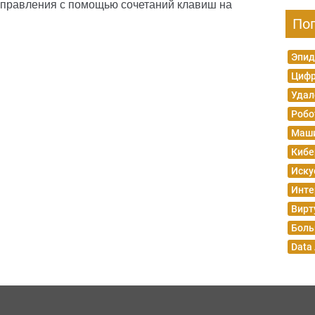
управления с помощью сочетаний клавиш на
По
Эпид
Цифр
Удал
Робо
Маши
Кибе
Иску
Инте
Вирт
Боль
Data