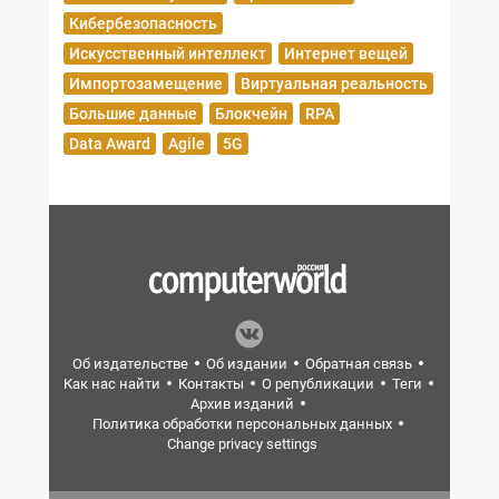
Кибербезопасность
Искусственный интеллект
Интернет вещей
Импортозамещение
Виртуальная реальность
Большие данные
Блокчейн
RPA
Data Award
Agile
5G
Об издательстве
Об издании
Обратная связь
Как нас найти
Контакты
О републикации
Теги
Архив изданий
Политика обработки персональных данных
Change privacy settings