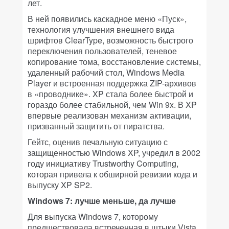
лет.
В ней появились каскадное меню «Пуск»,
технология улучшения внешнего вида
шрифтов ClearType, возможность быстрого
переключения пользователей, теневое
копирование тома, восстановление системы,
удаленный рабочий стол, Windows Media
Player и встроенная поддержка ZIP-архивов
в «проводнике». XP стала более быстрой и
гораздо более стабильной, чем Win 9x. В XP
впервые реализован механизм активации,
призванный защитить от пиратства.
Гейтс, оценив печальную ситуацию с
защищенностью Windows XP, учредил в 2002
году инициативу Trustworthy Computing,
которая привела к обширной ревизии кода и
выпуску XP SP2.
Windows 7: лучше меньше, да лучше
Для выпуска Windows 7, которому
предшествовала встреченная в штыки Vista,