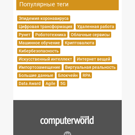
Популярные теги
Эпидемия коронавируса
Цифровая трансформация
Удаленная работа
Рунет
Робототехника
Облачные сервисы
Машинное обучение
Криптовалюта
Кибербезопасность
Искусственный интеллект
Интернет вещей
Импортозамещение
Виртуальная реальность
Большие данные
Блокчейн
RPA
Data Award
Agile
5G