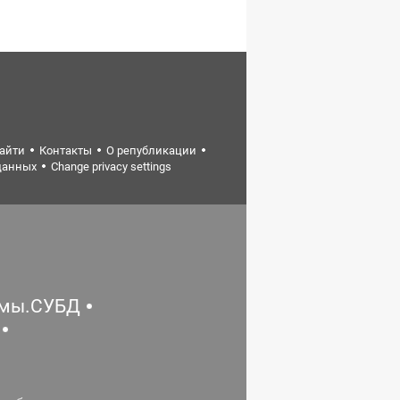
найти
Контакты
О републикации
данных
Change privacy settings
емы.СУБД