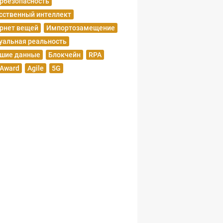
рбезопасность
сственный интеллект
рнет вещей
Импортозамещение
уальная реальность
шие данные
Блокчейн
RPA
 Award
Agile
5G