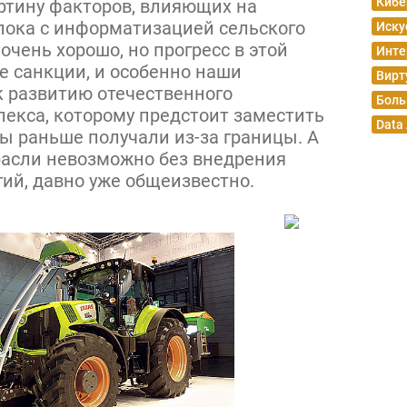
Кибе
ртину факторов, влияющих на
 пока с информатизацией сельского
Иску
очень хорошо, но прогресс в этой
Инте
е санкции, и особенно наши
Вирт
к развитию отечественного
Боль
екса, которому предстоит заместить
Data
мы раньше получали из-за границы. А
трасли невозможно без внедрения
ий, давно уже общеизвестно.