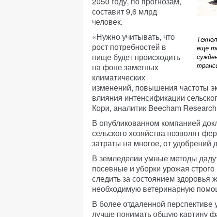
2050 году, по прогнозам,
составит 9,6 млрд
человек.
«Нужно учитывать, что
Технол
рост потребностей в
еще т
пище будет происходить
сужде
транс
на фоне заметных
климатических
изменений, повышения частоты э
влияния интенсификации сельског
Кори, аналитик Beecham Research
В опубликованном компанией докл
сельского хозяйства позволят фе
затраты на многое, от удобрений 
В земледелии умные методы дадут
посевные и уборки урожая строго
следить за состоянием здоровья 
необходимую ветеринарную помо
В более отдаленной перспективе 
лучше понимать общую картину фа