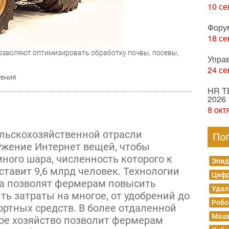
10 се
Фору
18 се
озволяют оптимизировать обработку почвы, посевы,
Упра
24 се
тения
HR T
2026
8 окт
льскохозяйственной отрасли
По
ужение Интернет вещей, чтобы
ного шара, численность которого к
Эпид
оставит 9,6 млрд человек. Технологии
Цифр
ва позволят фермерам повысить
Удал
ь затраты на многое, от удобрений до
Робо
ортных средств. В более отдаленной
Маши
ое хозяйство позволит фермерам