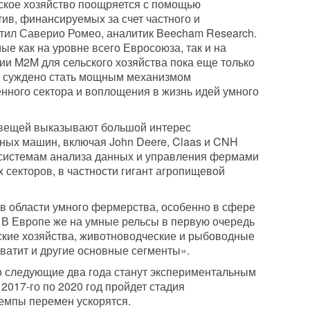
ское хозяйство поощряется с помощью
ив, финансируемых за счет частного и
етил Саверио Ромео, аналитик Beecham Research.
е как на уровне всего Евросоюза, так и на
ии M2M для сельского хозяйства пока еще только
й суждено стать мощным механизмом
нного сектора и воплощения в жизнь идей умного
ту вещей выказывают большой интерес
ных машин, включая John Deere, Claas и CNH
к системам анализа данных и управления фермами
 секторов, в частности гигант агропищевой
в области умного фермерства, особенно в сфере
 В Европе же на умные рельсы в первую очередь
ские хозяйства, животноводческие и рыбоводные
ватит и другие основные сегменты».
о следующие два года станут экспериментальным
2017-го по 2020 год пройдет стадия
темпы перемен ускорятся.