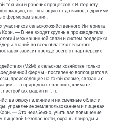
й техники и рабочих процессов к Интернету
нформацию, поступающую от датчиков, с другими
ные фермерам знания.
х участников сельскохозяйственного Интернета
 Кори. — В нее входят крупные производители
нологий межмашинной связи и систем поддержки
йдеры знаний во всех областях сельского
поставок зависит прежде всего от партнерских
ействия (M2M) в сельском хозяйстве только
«соединенной фермы» постепенно воплощается в
ессы, происходящие на такой ферме, связаны с
мации — о природных явлениях, климате,
 настройках машин и т. п.
яйства окажут влияние и на смежные области,
еды, управление землепользованием и пищевая
Кори. — Это неизбежно, учитывая повышение
ам пищевой безопасности, охраны природы и