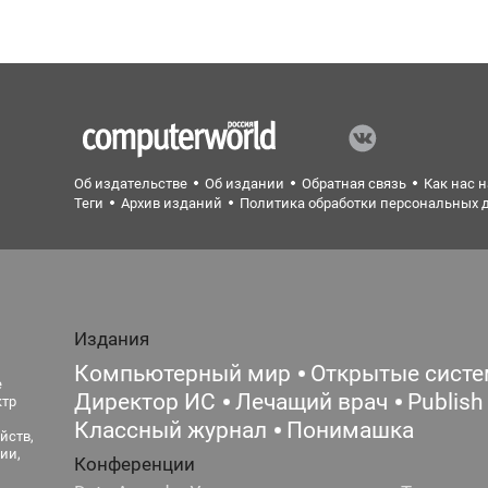
Об издательстве
Об издании
Обратная связь
Как нас 
Теги
Архив изданий
Политика обработки персональных 
Издания
Компьютерный мир
Открытые сист
е
Директор ИС
Лечащий врач
Publish
ктр
Классный журнал
Понимашка
йств,
ии,
Конференции