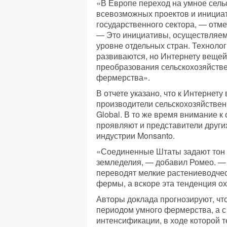
«В Европе переход на умное сель
всевозможных проектов и инициат
государственного сектора, — отм
— Это инициативы, осуществляемы
уровне отдельных стран. Технолог
развиваются, но Интернету веще
преобразования сельскохозяйстве
фермерства».
В отчете указано, что к Интерне
производители сельскохозяйствен
Global. В то же время внимание 
проявляют и представители других
индустрии Monsanto.
«Соединенные Штаты задают тон 
земледелия, — добавил Ромео. —
переводят мелкие растениеводче
фермы, а вскоре эта тенденция ох
Авторы доклада прогнозируют, чт
периодом умного фермерства, а с 
интенсификации, в ходе которой 