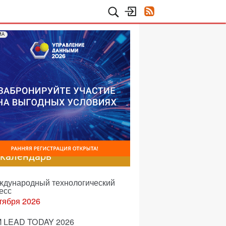
МА
-календарь
еждународный технологический
есс
тября 2026
 LEAD TODAY 2026