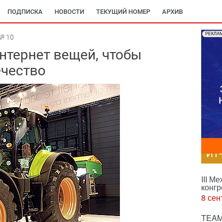
ПОДПИСКА
НОВОСТИ
ТЕКУЩИЙ НОМЕР
АРХИВ
РЕКЛА
№ 10
тернет вещей, чтобы
ечество
ИТ
III М
конгр
8 сен
TEAM