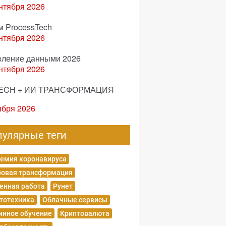
нтября 2026
м ProcessTech
нтября 2026
вление данными 2026
нтября 2026
ECH + ИИ ТРАНСФОРМАЦИЯ
ября 2026
пулярные теги
емия коронавируса
овая трансформация
енная работа
Рунет
тотехника
Облачные сервисы
нное обучение
Криптовалюта