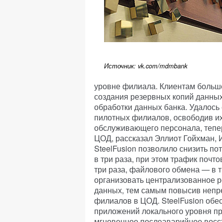
Источник: vk.com/mdmbank
уровне филиала. Клиентам больше
создания резервных копий данных
обработки данных банка. Удалось
пилотных филиалов, освободив их
обслуживающего персонала, тепе
ЦОД, рассказал Эллиот Гойхман, 
SteelFusion позволило снизить по
в три раза, при этом трафик почто
три раза, файлового обмена — в т
организовать централизованное 
данных, тем самым повысив непр
филиалов в ЦОД. SteelFusion обе
приложений локального уровня п
мгновенное послеаварийное восс