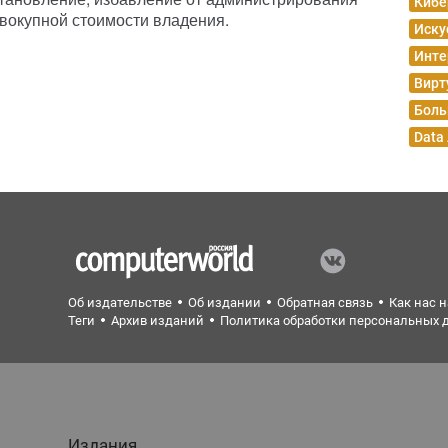
Кибе
вокупной стоимости владения.
Иску
Инте
Вирт
Боль
Data
Об издательстве
Об издании
Обратная связь
Как нас 
Теги
Архив изданий
Политика обработки персональных 
Издания