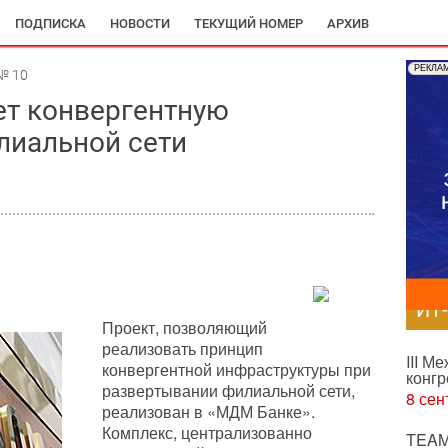
ПОДПИСКА
НОВОСТИ
ТЕКУЩИЙ НОМЕР
АРХИВ
РЕКЛА
№ 10
ет конвергентную
лиальной сети
ИТ
Проект, позволяющий
реализовать принцип
III М
конвергентной инфраструктуры при
конгр
развертывании филиальной сети,
8 сен
реализован в «МДМ Банке».
Комплекс, централизованно
TEAM