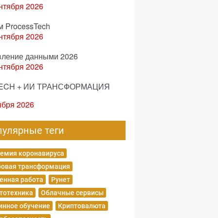
нтября 2026
м ProcessTech
нтября 2026
вление данными 2026
нтября 2026
ECH + ИИ ТРАНСФОРМАЦИЯ
ября 2026
пулярные теги
емия коронавируса
овая трансформация
енная работа
Рунет
тотехника
Облачные сервисы
нное обучение
Криптовалюта