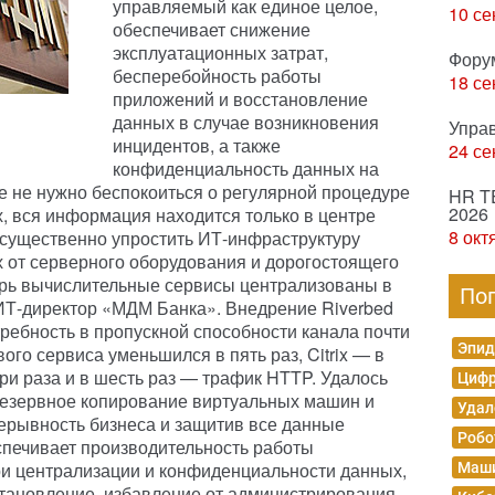
управляемый как единое целое,
10 се
обеспечивает снижение
эксплуатационных затрат,
Фору
бесперебойность работы
18 се
приложений и восстановление
данных в случае возникновения
Упра
инцидентов, а также
24 се
конфиденциальность данных на
 не нужно беспокоиться о регулярной процедуре
HR T
2026
, вся информация находится только в центре
8 окт
 существенно упростить ИТ-инфраструктуру
 от серверного оборудования и дорогостоящего
рь вычислительные сервисы централизованы в
По
ИТ-директор «МДМ Банка». Внедрение Riverbed
требность в пропускной способности канала почти
Эпид
вого сервиса уменьшился в пять раз, Citrix — в
ри раза и в шесть раз — трафик HTTP. Удалось
Цифр
резервное копирование виртуальных машин и
Удал
ерывность бизнеса и защитив все данные
Робо
спечивает производительность работы
ри централизации и конфиденциальности данных,
Маши
тановление, избавление от администрирования