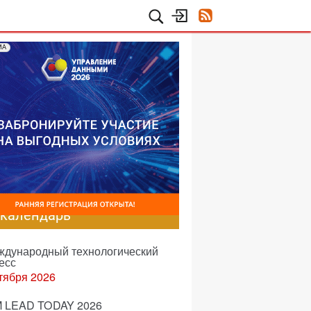
МА
-календарь
еждународный технологический
есс
тября 2026
 LEAD TODAY 2026