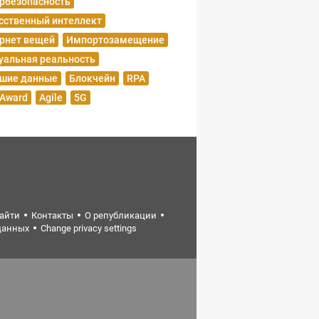
рбезопасность
сственный интеллект
рнет вещей
Импортозамещение
уальная реальность
шие данные
Блокчейн
RPA
 Award
Agile
5G
найти
Контакты
О републикации
данных
Change privacy settings