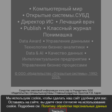
Компьютерный мир
Открытые системы.СУБД
Директор ИС
Лечащий врач
Publish
Классный журнал
Понимашка
Data Award
Управление данными
Технологии бизнес-аналитики
Data & AI
Качество данных
Интеллектуальное предприятие
Управление бизнес-процессами
© ООО «Издательство «Открытые системы», 1992-
2026.
Средство массовой информации www.osp.ru Учредитель: ООО
«Издательство «Открытые системы» Главный редактор: Христов П.В. Адрес
электронной почты редакции: info@osp.ru
Мы используем cookie, чтобы сделать наш сайт удобнее для вас.
Телефон редакции: 7 (499) 703-18-54 Возрастная маркировка: 12+
Свидетельство о регистрации СМИ сетевого издания Эл.№ ФС77-62008 от
Оставаясь на сайте, вы даете свое согласие на использование
05 июня 2015 г. выдано Роскомнадзором.
cookie. Подробнее см.
Политику обработки персональных данных
Закрыть