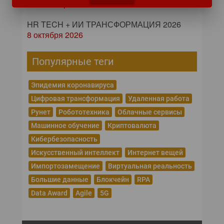
24 сентября 2026
HR TECH + ИИ ТРАНСФОРМАЦИЯ 2026
8 октября 2026
Популярные теги
Эпидемия коронавируса
Цифровая трансформация
Удаленная работа
Рунет
Робототехника
Облачные сервисы
Машинное обучение
Криптовалюта
Кибербезопасность
Искусственный интеллект
Интернет вещей
Импортозамещение
Виртуальная реальность
Большие данные
Блокчейн
RPA
Data Award
Agile
5G